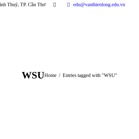
ình Thuỷ, TP. Cần Thơ
edu@vanthienlong.edu.vn
WSU
You are here:
Home
Entries tagged with "WSU"