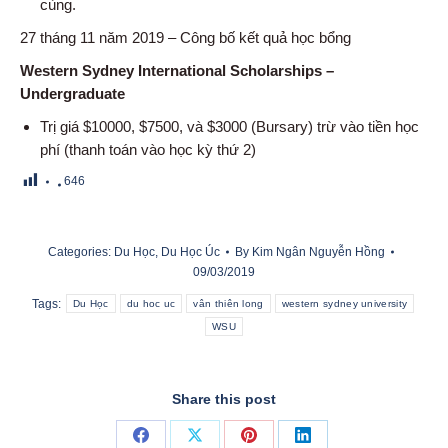
cùng.
27 tháng 11 năm 2019 – Công bố kết quả học bổng
Western Sydney International Scholarships –
Undergraduate
Trị giá $10000, $7500, và $3000 (Bursary) trừ vào tiền học
phí (thanh toán vào học kỳ thứ 2)
646
Categories:
Du Học
,
Du Học Úc
By
Kim Ngân Nguyễn Hồng
09/03/2019
Tags:
Du Học
du hoc uc
vân thiên long
western sydney university
WSU
Share this post