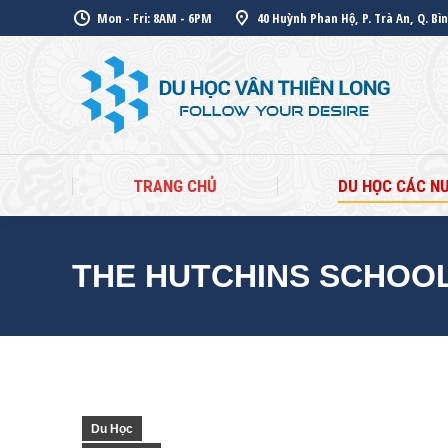
Mon - Fri: 8AM - 6PM
40 Huỳnh Phan Hộ, P. Trà An, Q. Bì
TR
TRANG CHỦ
DU HỌC CÁC N
THE HUTCHINS SCHOOL
Du Học