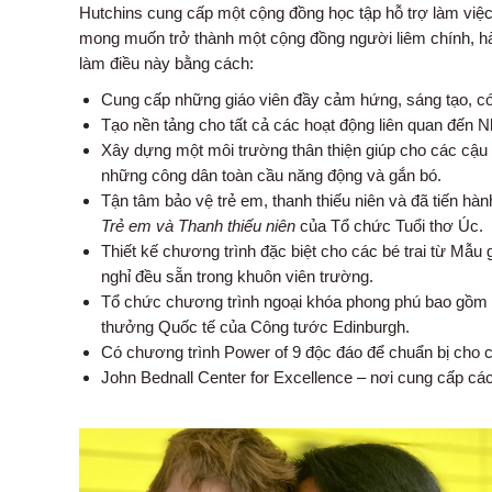
Hutchins cung cấp một cộng đồng học tập hỗ trợ làm việc
mong muốn trở thành một cộng đồng người liêm chính, hàn
làm điều này bằng cách:
Cung cấp những giáo viên đầy cảm hứng, sáng tạo, c
Tạo nền tảng cho tất cả các hoạt động liên quan đến 
Xây dựng một môi trường thân thiện giúp cho các cậu 
những công dân toàn cầu năng động và gắn bó.
T
ận tâm bảo vệ trẻ em, thanh thiếu niên và đã tiến hà
Trẻ em và Thanh thiếu niên
của Tổ chức Tuổi thơ Úc.
Thiết kế chương trình đặc biệt cho các bé trai từ M
nghỉ đều sẵn trong khuôn viên trường.
Tổ chức chương trình ngoại khóa phong phú bao gồm Â
thưởng Quốc tế của Công tước Edinburgh.
Có chương trình Power of 9 độc đáo để chuẩn bị cho c
John Bednall Center for Excellence – nơi cung cấp cá