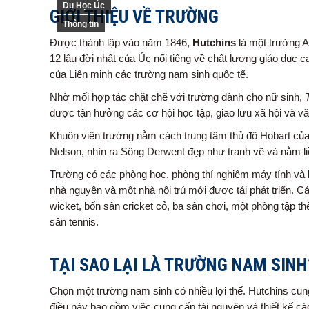
Du Học Úc
GIỚI THIỆU VỀ TRƯỜNG
Thông tin
Được thành lập vào năm 1846,
Hutchins
là một trường A
12 lâu đời nhất của Úc nổi tiếng về chất lượng giáo dục c
của Liên minh các trường nam sinh quốc tế.
Nhờ mối hợp tác chặt chẽ với trường dành cho nữ sinh,
được tận hưởng các cơ hội học tập, giao lưu xã hội và v
Khuôn viên trường nằm cách trung tâm thủ đô Hobart củ
Nelson, nhìn ra Sông Derwent đẹp như tranh vẽ và nằm l
Trường có các phòng học, phòng thí nghiệm máy tính và k
nhà nguyện và một nhà nội trú mới được tái phát triển.
Cá
wicket, bốn sân cricket cỏ, ba sân chơi, một phòng tập t
sân tennis.
TẠI SAO LẠI LÀ TRƯỜNG NAM SINH
Chọn một trường nam sinh có nhiều lợi thế. Hutchins cung
điều này bao gồm việc cung cấp tài nguyên và thiết kế cá