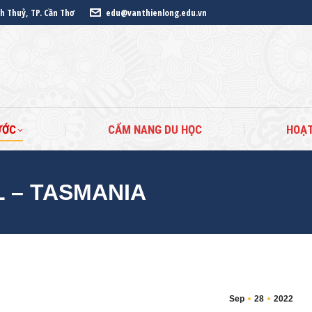
nh Thuỷ, TP. Cần Thơ
edu@vanthienlong.edu.vn
ANG CHỦ
DU HỌC CÁC NƯỚC
CẨM NANG DU HỌ
ƯỚC
CẨM NANG DU HỌC
HOẠ
 – TASMANIA
Sep
28
2022