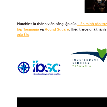
Hutchins là thành viên sáng lập của
Liên minh các tr
lập Tasmania
và
Round Square
. Hiệu trưởng là thành
của Úc
.