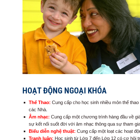
HOẠT ĐỘNG NGOẠI KHÓA
Thể Thao:
Cung cấp cho học sinh nhiều môn thể thao đ
các Nhà.
Âm nhạc:
Cung cấp một chương trình hàng đầu về giá
sự kết nối suốt đời với âm nhạc thông qua sự tham gia 
Biểu diễn nghệ thuật:
Cung cấp một loạt các hoạt độn
Tranh luận:
Học sinh từ Lớp 7 đến Lớp 12 có cơ hội t