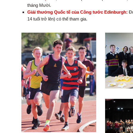
tháng Mười.
Giải thưởng Quốc tế của Công tước Edinburgh:
Đư
14 tuổi trở lên) có thể tham gia.