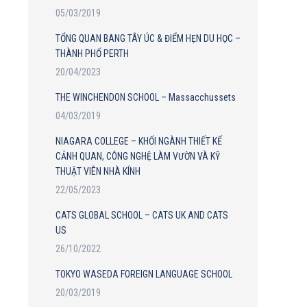
05/03/2019
TỔNG QUAN BANG TÂY ÚC & ĐIỂM HẸN DU HỌC –
THÀNH PHỐ PERTH
20/04/2023
THE WINCHENDON SCHOOL – Massacchussets
04/03/2019
NIAGARA COLLEGE – KHỐI NGÀNH THIẾT KẾ
CẢNH QUAN, CÔNG NGHỆ LÀM VƯỜN VÀ KỸ
THUẬT VIÊN NHÀ KÍNH
22/05/2023
CATS GLOBAL SCHOOL – CATS UK AND CATS
US
26/10/2022
TOKYO WASEDA FOREIGN LANGUAGE SCHOOL
20/03/2019