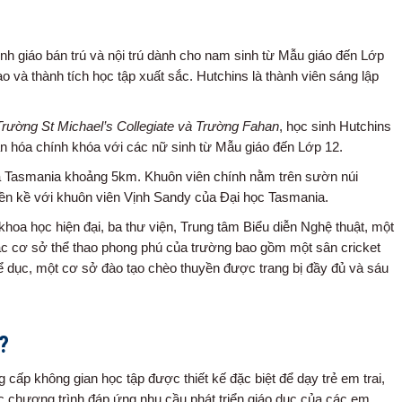
nh giáo bán trú và nội trú dành cho nam sinh từ Mẫu giáo đến Lớp
ao và thành tích học tập xuất sắc.
Hutchins là thành viên sáng lập
Trường St Michael’s Collegiate và Trường Fahan
, học sinh Hutchins
ăn hóa chính khóa với các nữ sinh từ Mẫu giáo đến Lớp 12.
a Tasmania khoảng 5km. Khuôn viên chính nằm trên sườn núi
iền kề với khuôn viên Vịnh Sandy của Đại học Tasmania.
hoa học hiện đại, ba thư viện, Trung tâm Biểu diễn Nghệ thuật, một
c cơ sở thể thao phong phú của trường bao gồm một sân cricket
hể dục, một cơ sở đào tạo chèo thuyền được trang bị đầy đủ và sáu
?
 cấp không gian học tập được thiết kế đặc biệt để dạy trẻ em trai,
c chương trình đáp ứng nhu cầu phát triển giáo dục của các em.