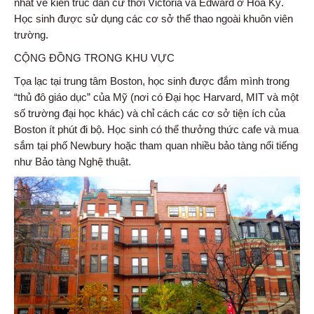
nhất về kiến trúc dân cư thời Victoria và Edward ở Hoa Kỳ.
Học sinh được sử dụng các cơ sở thể thao ngoài khuôn viên
trường.
CỘNG ĐỒNG TRONG KHU VỰC
Tọa lạc tại trung tâm Boston, học sinh được đắm mình trong
“thủ đô giáo dục” của Mỹ (nơi có Đại học Harvard, MIT và một
số trường đại học khác) và chỉ cách các cơ sở tiện ích của
Boston ít phút đi bộ. Học sinh có thể thưởng thức cafe và mua
sắm tại phố Newbury hoặc tham quan nhiều bảo tàng nổi tiếng
như Bảo tàng Nghệ thuật.