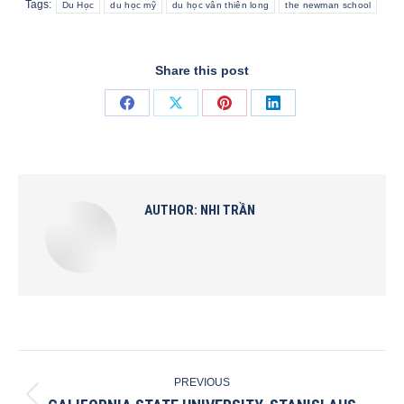
Tags:
Du Học
du học mỹ
du học vân thiên long
the newman school
Share this post
Share
Share
Share
Share
on
on
on
on
Facebook
X
Pinterest
LinkedIn
AUTHOR:
NHI TRẦN
POST
PREVIOUS
NAVIGATION
Previous