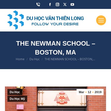
Facebook
Instagram
X
YouTube
page
page
page
page
opens
opens
opens
opens
in
in
in
in
new
new
new
new
window
window
window
window
THE NEWMAN SCHOOL –
BOSTON, MA
Home
Du Học
THE NEWMAN SCHOOL – BOSTON,…
You are here:
Du Học
Mar
12
2019
Du Học Mỹ