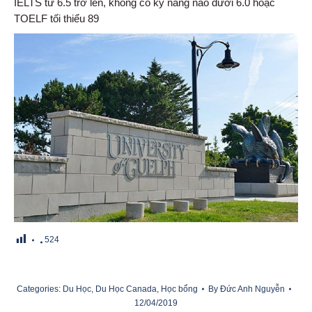
IELTS từ 6.5 trở lên, không có kỹ năng nào dưới 6.0 hoặc
TOELF tối thiểu 89
524
Categories:
Du Học
,
Du Học Canada
,
Học bổng
By
Đức Anh Nguyễn
12/04/2019