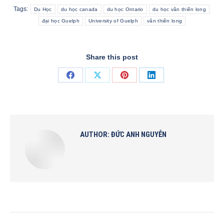
Tags:
Du Học
du học canada
du học Ontario
du học vân thiên long
đại học Guelph
University of Guelph
vân thiên long
Share this post
Share
Share
Share
Share
on
on
on
on
Facebook
X
Pinterest
LinkedIn
AUTHOR:
ĐỨC ANH NGUYỄN
POST