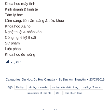
Khoa học máy tính
Kinh doanh & kinh tế
Tâm lý học
Lâm sàng, tiền lâm sàng & sức khỏe
Khoa học Xã hội
Nghệ thuật & nhân văn
Công nghệ kỹ thuật
Sư phạm
Luật pháp
Khoa học đời sống
497
Categories:
Du Học
,
Du Học Canada
By
Đức Anh Nguyễn
23/03/2019
Tags:
Du Học
du học canada
du học vân thiên long
đại học Toronto
university of toronto
UoT
vân thiên long