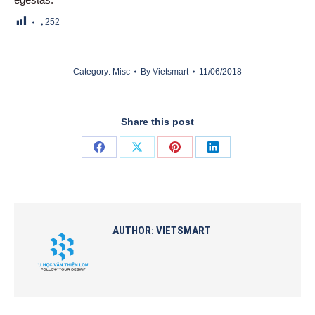
252
Category:
Misc
By
Vietsmart
11/06/2018
Share this post
Share
Share
Share
Share
on
on
on
on
Facebook
X
Pinterest
LinkedIn
AUTHOR:
VIETSMART