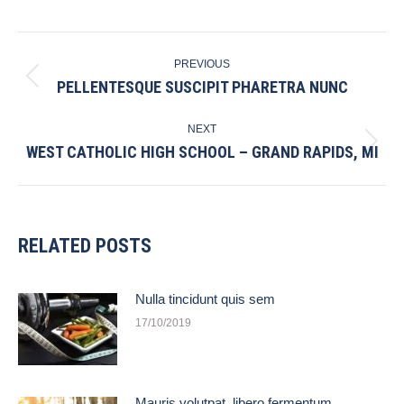
POST
PREVIOUS
NAVIGATION
PELLENTESQUE SUSCIPIT PHARETRA NUNC
Previous
post:
NEXT
WEST CATHOLIC HIGH SCHOOL – GRAND RAPIDS, MI
Next
post:
RELATED POSTS
Nulla tincidunt quis sem
17/10/2019
Mauris volutpat, libero fermentum