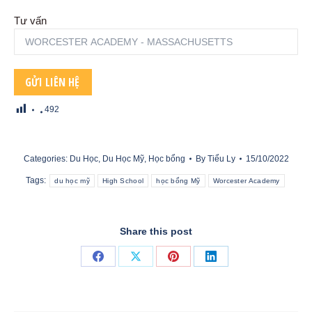
Tư vấn
492
Categories:
Du Học
,
Du Học Mỹ
,
Học bổng
By
Tiểu Ly
15/10/2022
Tags:
du học mỹ
High School
học bổng Mỹ
Worcester Academy
Share this post
Share
Share
Share
Share
on
on
on
on
Facebook
X
Pinterest
LinkedIn