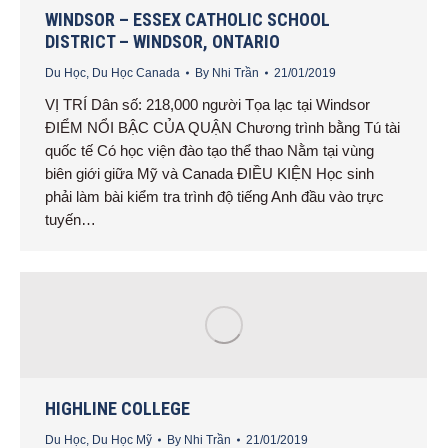
WINDSOR – ESSEX CATHOLIC SCHOOL
DISTRICT – WINDSOR, ONTARIO
Du Học
,
Du Học Canada
By
Nhi Trần
21/01/2019
VỊ TRÍ Dân số: 218,000 người Tọa lạc tại Windsor
ĐIỂM NỔI BẬC CỦA QUẬN Chương trình bằng Tú tài
quốc tế Có học viện đào tạo thể thao Nằm tại vùng
biên giới giữa Mỹ và Canada ĐIỀU KIỆN Học sinh
phải làm bài kiểm tra trình độ tiếng Anh đầu vào trực
tuyến…
HIGHLINE COLLEGE
Du Học
,
Du Học Mỹ
By
Nhi Trần
21/01/2019