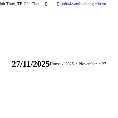
ình Thuỷ, TP. Cần Thơ
edu@vanthienlong.edu.vn
27/11/2025
You are here:
Home
2025
November
27