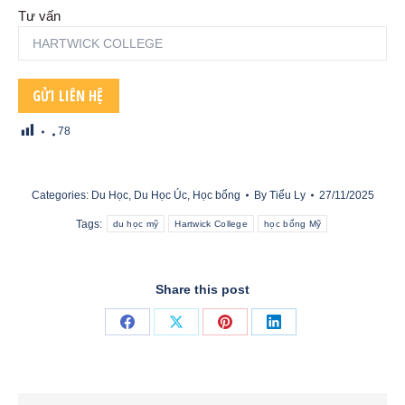
Tư vấn
78
Categories:
Du Học
,
Du Học Úc
,
Học bổng
By
Tiểu Ly
27/11/2025
Tags:
du học mỹ
Hartwick College
học bổng Mỹ
Share this post
Share
Share
Share
Share
on
on
on
on
Facebook
X
Pinterest
LinkedIn