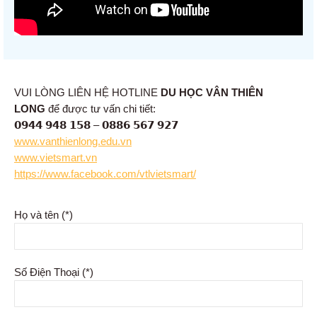
VUI LÒNG LIÊN HỆ HOTLINE
DU HỌC VÂN THIÊN
LONG
để được tư vấn chi tiết:
𝟬𝟵𝟰𝟰 𝟵𝟰𝟴 𝟭𝟱𝟴 – 𝟬𝟴𝟴𝟲 𝟱𝟲𝟳 𝟵𝟮𝟳
www.vanthienlong.edu.vn
www.vietsmart.vn
https://www.facebook.com/vtlvietsmart/
Họ và tên (*)
Số Điện Thoại (*)