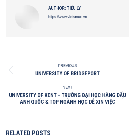
AUTHOR:
TIỂU LY
https://www.vietsmart.vn
POST
PREVIOUS
NAVIGATION
UNIVERSITY OF BRIDGEPORT
Previous
post:
NEXT
UNIVERSITY OF KENT – TRƯỜNG ĐẠI HỌC HÀNG ĐẦU
Next
ANH QUỐC & TOP NGÀNH HỌC DỄ XIN VIỆC
post:
RELATED POSTS