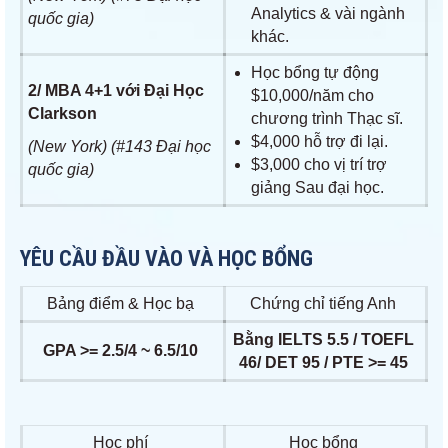
Analytics & vài ngành
quốc gia)
khác.
Học bổng tự động
2/ MBA 4+1 với Đại Học
$10,000/năm cho
Clarkson
chương trình Thạc sĩ.
$4,000 hỗ trợ đi lại.
(New York) (#143 Đại học
$3,000 cho vị trí trợ
quốc gia)
giảng Sau đại học.
YÊU CẦU ĐẦU VÀO VÀ HỌC BỔNG
Bảng điểm & Học bạ
Chứng chỉ tiếng Anh
Bằng IELTS 5.5 / TOEFL
GPA >= 2.5/4 ~ 6.5/10
46/ DET 95 / PTE >= 45
Học phí
Học bổng