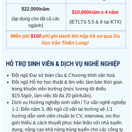
$22,000/năm
$10,000/năm x 4 năm
(áp dụng cho tất cả các
(IETLTS 5.5 & ở tại KTX)
ngành)
Miễn phí
$100
phí ghi danh khi nộp hồ sơ qua Du
học Vân Thiên Long!
HỖ TRỢ SINH VIÊN & DỊCH VỤ NGHỀ NGHIỆP
Đội ngũ Đại sứ toàn cầu & Chương trình văn hoá.
Đội ngũ Hỗ trợ học thuật & tìm việc làm bán thời gian
trong khuôn viên trường (mức lương tối thiểu
$15.5/giờ, làm việc tối đa 20 giờ/tuần).
Dịch vụ Hướng nghiệp sinh viên / Tư vấn nghề nghiệp
1-1: Đến năm 3, đội ngũ cố vấn tại trường sẽ 1:1
hướng dẫn sinh viên chuẩn bị CV, interview, xin thư
giới thiệu & cách thuyết phục bản thân với nhà tuyển
dụng, nâng cao khả năng trúng tuyển cho các công ty