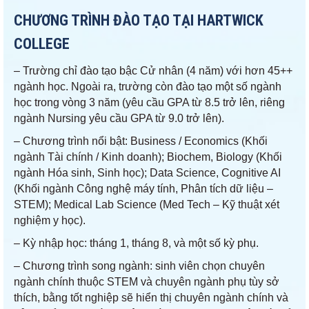
CHƯƠNG TRÌNH ĐÀO TẠO TẠI HARTWICK
COLLEGE
– Trường chỉ đào tạo bậc Cử nhân (4 năm) với hơn 45++
ngành học. Ngoài ra, trường còn đào tạo một số ngành
học trong vòng 3 năm (yêu cầu GPA từ 8.5 trở lên, riêng
ngành Nursing yêu cầu GPA từ 9.0 trở lên).
– Chương trình nổi bật: Business / Economics (Khối
ngành Tài chính / Kinh doanh); Biochem, Biology (Khối
ngành Hóa sinh, Sinh học); Data Science, Cognitive AI
(Khối ngành Công nghệ máy tính, Phân tích dữ liệu –
STEM); Medical Lab Science (Med Tech – Kỹ thuật xét
nghiệm y học).
– Kỳ nhập học: tháng 1, tháng 8, và một số kỳ phụ.
– Chương trình song ngành: sinh viên chọn chuyên
ngành chính thuộc STEM và chuyên ngành phụ tùy sở
thích, bằng tốt nghiệp sẽ hiển thị chuyên ngành chính và