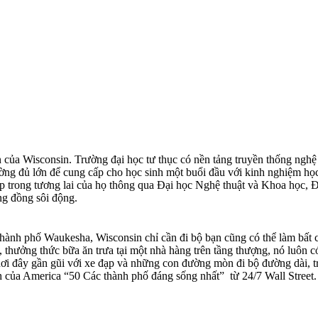
ên của Wisconsin. Trường đại học tư thục có nền tảng truyền thống nghệ
rường đủ lớn để cung cấp cho học sinh một buổi đầu với kinh nghiệm họ
iệp trong tương lai của họ thông qua Đại học Nghệ thuật và Khoa học, 
ng đồng sôi động.
m thành phố Waukesha, Wisconsin chỉ cần đi bộ bạn cũng có thể làm bất
, thưởng thức bữa ăn trưa tại một nhà hàng trên tầng thượng, nó luôn 
ở nơi đây gần gũi với xe đạp và những con đường mòn đi bộ đường dài, t
 của America “50 Các thành phố đáng sống nhất” từ 24/7 Wall Street.