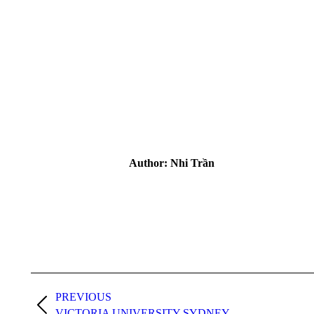
Author:
Nhi Trần
Post
navigation
PREVIOUS
Previous
VICTORIA UNIVERSITY SYDNEY