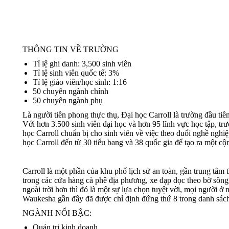
THÔNG TIN VỀ TRƯỜNG
Tỉ lệ ghi danh: 3,500 sinh viên
Tỉ lệ sinh viên quốc tế: 3%
Tỉ lệ giáo viên/học sinh: 1:16
50 chuyên ngành chính
50 chuyên ngành phụ
Là người tiên phong thực thụ, Đại học Carroll là trường đầu ti
Với hơn 3.500 sinh viên đại học và hơn 95 lĩnh vực học tập, t
học Carroll chuẩn bị cho sinh viên về việc theo đuổi nghề ngh
học Carroll đến từ 30 tiểu bang và 38 quốc gia để tạo ra một cộ
Carroll là một phần của khu phố lịch sử an toàn, gần trung tâ
trong các cửa hàng cà phê địa phương, xe đạp dọc theo bờ sông
ngoài trời hơn thì đó là một sự lựa chọn tuyệt vời, mọi người 
Waukesha gần đây đã được chỉ định đứng thứ 8 trong danh sách
NGÀNH NỔI BẬC:
Quản trị kinh doanh