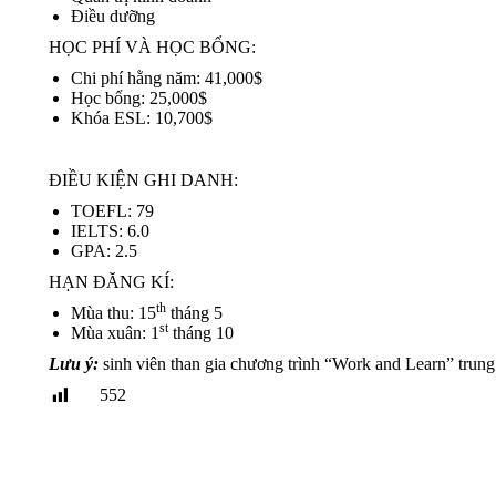
Điều dưỡng
HỌC PHÍ VÀ HỌC BỔNG:
Chi phí hằng năm: 41,000$
Học bổng: 25,000$
Khóa ESL: 10,700$
ĐIỀU KIỆN GHI DANH:
TOEFL: 79
IELTS: 6.0
GPA: 2.5
HẠN ĐĂNG KÍ:
th
Mùa thu: 15
tháng 5
st
Mùa xuân: 1
tháng 10
Lưu ý:
sinh viên than gia chương trình “Work and Learn” trung
552