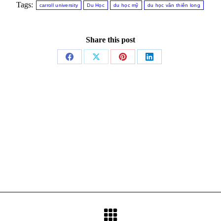
Tags:
carroll university
Du Học
du học mỹ
du học vân thiên long
Share this post
Share
Share
Share
Share
on
on
on
on
Facebook
X
Pinterest
LinkedIn
Next