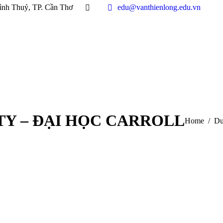
ình Thuỷ, TP. Cần Thơ
edu@vanthienlong.edu.vn
TY – ĐẠI HỌC CARROLL
You are her
Home
Du