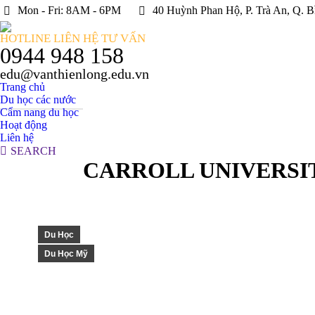
Mon - Fri: 8AM - 6PM
40 Huỳnh Phan Hộ, P. Trà An, Q. B
HOTLINE LIÊN HỆ TƯ VẤN
0944 948 158
edu@vanthienlong.edu.vn
Trang chủ
Du học các nước
Cẩm nang du học
Hoạt động
Liên hệ
Search:
SEARCH
CARROLL UNIVERSI
Du Học
Du Học Mỹ