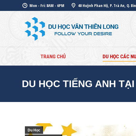
Mon - Fri: 8AM - 6PM
40 Huỳnh Phan Hộ, P. Trà An, Q. Bì
TR
TRANG CHỦ
DU HỌC CÁC N
DU HỌC TIẾNG ANH TẠI 
Du Học