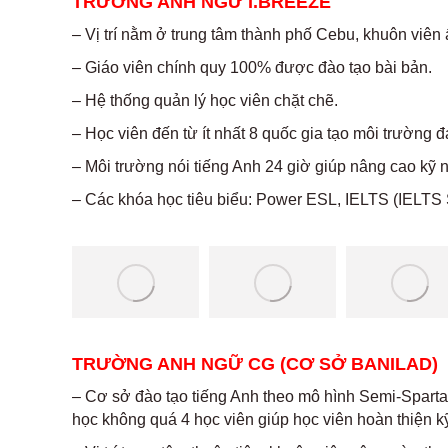
TRƯỜNG ANH NGỮ I.BREEZE
– Vị trí nằm ở trung tâm thành phố Cebu, khuôn viên
– Giáo viên chính quy 100% được đào tạo bài bản.
– Hệ thống quản lý học viên chặt chẽ.
– Học viên đến từ ít nhất 8 quốc gia tạo môi trường 
– Môi trường nói tiếng Anh 24 giờ giúp nâng cao kỹ n
– Các khóa học tiêu biểu: Power ESL, IELTS (IELTS S
TRƯỜNG ANH NGỮ CG (CƠ SỞ BANILAD)
– Cơ sở đào tạo tiếng Anh theo mô hình Semi-Sparta l
học không quá 4 học viên giúp học viên hoàn thiện kỹ