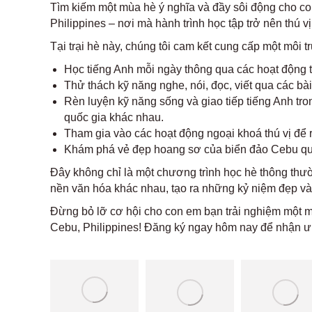
Tìm kiếm một mùa hè ý nghĩa và đầy sôi động cho co
Philippines – nơi mà hành trình học tập trở nên thú v
Tại trại hè này, chúng tôi cam kết cung cấp một môi 
Học tiếng Anh mỗi ngày thông qua các hoạt động t
Thử thách kỹ năng nghe, nói, đọc, viết qua các bài
Rèn luyện kỹ năng sống và giao tiếp tiếng Anh tro
quốc gia khác nhau.
Tham gia vào các hoạt động ngoại khoá thú vị để rè
Khám phá vẻ đẹp hoang sơ của biển đảo Cebu qua
Đây không chỉ là một chương trình học hè thông thườ
nền văn hóa khác nhau, tạo ra những kỷ niệm đẹp và 
Đừng bỏ lỡ cơ hội cho con em bạn trải nghiệm một mù
Cebu, Philippines! Đăng ký ngay hôm nay để nhận ưu