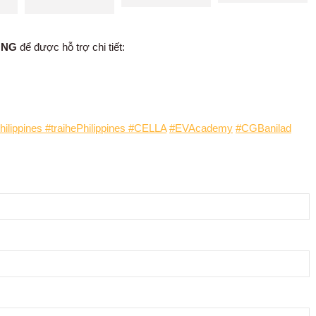
ONG
để được hỗ trợ chi tiết:
ilippines #traihePhilippines
#CELLA
#EVAcademy
#CGBanilad