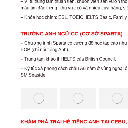
– Vị trí trung tâm thuận tiện, khuôn viên sân vườn t
màu tím đặc trưng, khu vực có và nhiều cửa hàng, siêu
– Khóa học chính: ESL, TOEIC, IELTS Basic, Family 
TRƯỜNG ANH NGỮ CG (CƠ SỞ SPARTA)
– Chương trình Sparta có cường độ học tập cao nhưn
EOP (chỉ nói tiếng Anh).
– Trung tâm khảo thí IELTS của British Council.
– Ký túc xá phong cách châu Âu nằm ở vùng ngoại ô 
SM Seaside.
KHÁM PHÁ TRẠI HÈ TIẾNG ANH TẠI CEBU,