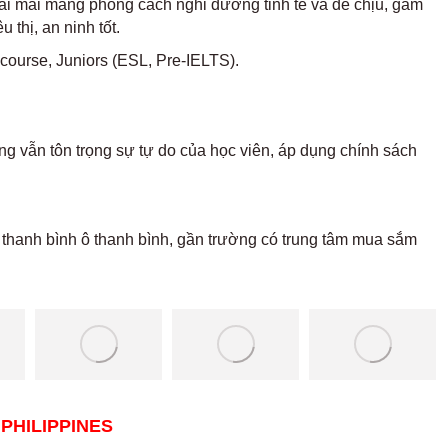
hoải mái mang phong cách nghỉ dưỡng tinh tế và dễ chịu, gam
 thị, an ninh tốt.
course, Juniors (ESL, Pre-IELTS).
g vẫn tôn trọng sự tự do của học viên, áp dụng chính sách
thanh bình ô thanh bình, gần trường có trung tâm mua sắm
 PHILIPPINES