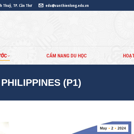
nh Thuỷ, TP. Cần Thơ
edu@vanthienlong.edu.vn
ANG CHỦ
DU HỌC CÁC NƯỚC
CẨM NANG DU HỌ
ƯỚC
CẨM NANG DU HỌC
HOẠ
PHILIPPINES (P1)
May
2
2024