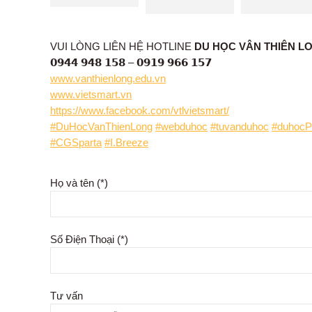
VUI LÒNG LIÊN HỆ HOTLINE
DU HỌC VÂN THIÊN L
𝟬𝟵𝟰𝟰 𝟵𝟰𝟴 𝟭𝟱𝟴 – 𝟬𝟵𝟭𝟵 𝟵𝟲𝟲 𝟭𝟱𝟳
www.vanthienlong.edu.vn
www.vietsmart.vn
https://www.facebook.com/vtlvietsmart/
#DuHocVanThienLong
#webduhoc
#tuvanduhoc
#duhocPh
#CGSparta
#I.Breeze
Họ và tên (*)
Số Điện Thoại (*)
Tư vấn