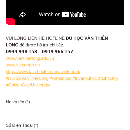
VUI LÒNG LIÊN HỆ HOTLINE
DU HỌC VÂN THIÊN
LONG
để được hỗ trợ chi tiết:
𝟬𝟵𝟰𝟰 𝟵𝟰𝟴 𝟭𝟱𝟴 – 𝟬𝟵𝟭𝟵 𝟵𝟲𝟲 𝟭𝟱𝟳
www.vanthienlong.edu.vn
www.vietsmart.vn
https://www.facebook.com/vtlvietsmart/
#DuHocVanThienLong
#webduhoc
#tuvanduhoc
#duhocMy
#GoldenGateUniversity
Họ và tên (*)
Số Điện Thoại (*)