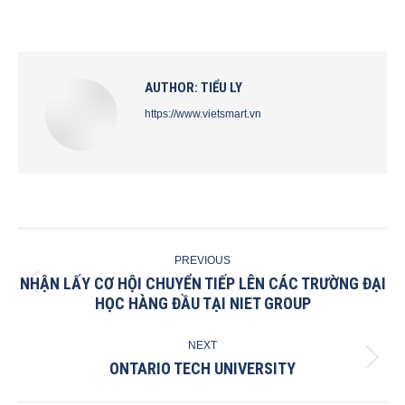
on
on
on
on
Facebook
X
Pinterest
LinkedIn
AUTHOR:
TIỂU LY
https://www.vietsmart.vn
POST
PREVIOUS
NAVIGATION
NHẬN LẤY CƠ HỘI CHUYỂN TIẾP LÊN CÁC TRƯỜNG ĐẠI
Previous
HỌC HÀNG ĐẦU TẠI NIET GROUP
post:
NEXT
ONTARIO TECH UNIVERSITY
Next
post: