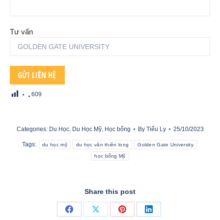
Tư vấn
609
Categories:
Du Học
,
Du Học Mỹ
,
Học bổng
By
Tiểu Ly
25/10/2023
Tags:
du học mỹ
du học vân thiên long
Golden Gate University
học bổng Mỹ
Share this post
Share
Share
Share
Share