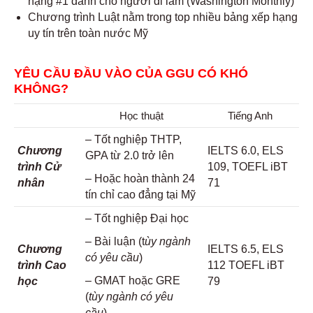
hạng #1 dành cho người đi làm (Washington Monthly)
Chương trình Luật nằm trong top nhiều bảng xếp hạng
uy tín trên toàn nước Mỹ
YÊU CẦU ĐẦU VÀO CỦA GGU CÓ KHÓ
KHÔNG?
Học thuật
Tiếng Anh
– Tốt nghiệp THTP,
Chương
IELTS 6.0, ELS
GPA từ 2.0 trở lên
trình Cử
109, TOEFL iBT
– Hoặc hoàn thành 24
nhân
71
tín chỉ cao đẳng tại Mỹ
– Tốt nghiệp Đại học
– Bài luận (t
ùy ngành
Chương
IELTS 6.5, ELS
có yêu cầu
)
trình Cao
112 TOEFL iBT
– GMAT hoặc GRE
học
79
(
tùy ngành có yêu
cầu
)