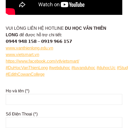
VUI LÒNG LIÊN HỆ HOTLINE
DU HỌC VÂN THIÊN
LONG
để được hỗ trợ chi tiết:
𝟬𝟵𝟰𝟰 𝟵𝟰𝟴 𝟭𝟱𝟴 – 𝟬𝟵𝟭𝟵 𝟵𝟲𝟲 𝟭𝟱𝟳
www.vanthienlong.edu.vn
www.vietsmart.vn
https://www.facebook.com/vtlvietsmart/
#DuHocVanThienLong
#webduhoc
#tuvanduhoc
#duhocUc
#Stud
#EdithCowanCollege
Họ và tên (*)
Số Điện Thoại (*)