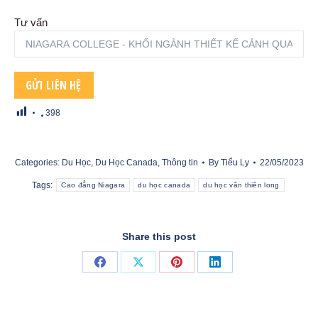
Tư vấn
398
Categories:
Du Học
,
Du Học Canada
,
Thông tin
By
Tiểu Ly
22/05/2023
Tags:
Cao đẳng Niagara
du học canada
du học vân thiên long
Share this post
Share
Share
Share
Share
on
on
on
on
Facebook
X
Pinterest
LinkedIn