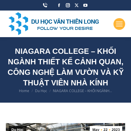
Facebook
Instagram
X
YouTube
page
page
page
page
opens
opens
opens
opens
in
in
in
in
new
new
new
new
window
window
window
window
NIAGARA COLLEGE – KHỐI
NGÀNH THIẾT KẾ CẢNH QUAN,
CÔNG NGHỆ LÀM VƯỜN VÀ KỸ
THUẬT VIÊN NHÀ KÍNH
Home
Du Học
NIAGARA COLLEGE – KHỐI NGÀNH…
You are here:
Du Học
May
22
2023