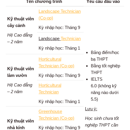
Tên chương trình
Yêu cầu đầu vào
Landscape Technician
(Co-op)
Kỹ thuật viên
cây cảnh
Kỳ nhập học: Tháng 9
Hệ Cao đẳng
Landscape
Technician
– 2 năm
Kỳ nhập học: Tháng 1
Bảng điểm/học
Horticultural
bạ THPT
Technician (Co-op)
Bằng tốt nghiệp
Kỹ thuật viên
THPT
làm vườn
Kỳ nhập học: Tháng 9
IELTS
Hệ Cao đẳng
Horticultural
6.0 (không kỹ
– 2 năm
Technician
năng nào dưới
5.5)
Kỳ nhập học: Tháng 1
Lưu ý:
Greenhouse
Technician (Co-op)
Học sinh chưa tốt
Kỹ thuật viên
nghiệp THPT cần
nhà kính
Kỳ nhập học: Tháng 9