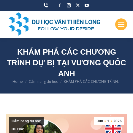
Facebook
Instagram
X
YouTube
page
page
page
page
opens
opens
opens
opens
in
in
in
in
new
new
new
new
window
window
window
window
KHÁM PHÁ CÁC CHƯƠNG
TRÌNH DỰ BỊ TẠI VƯƠNG QUỐC
ANH
Home
Cẩm nang du học
KHÁM PHÁ CÁC CHƯƠNG TRÌNH…
You are here:
Cẩm nang du học
Jun
1
2026
Du Học