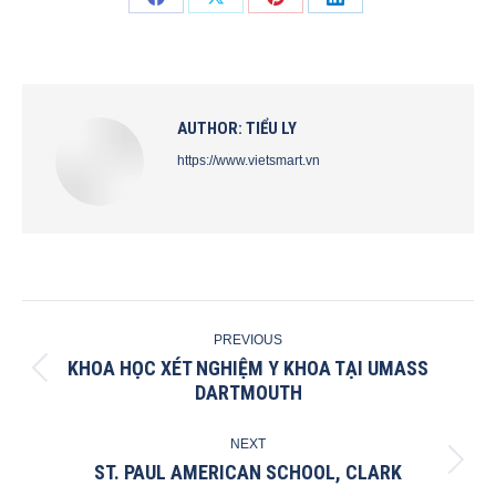
Share
Share
Share
Share
on
on
on
on
Facebook
X
Pinterest
LinkedIn
AUTHOR:
TIỂU LY
https://www.vietsmart.vn
POST
PREVIOUS
NAVIGATION
KHOA HỌC XÉT NGHIỆM Y KHOA TẠI UMASS
Previous
DARTMOUTH
post:
NEXT
ST. PAUL AMERICAN SCHOOL, CLARK
Next
post: