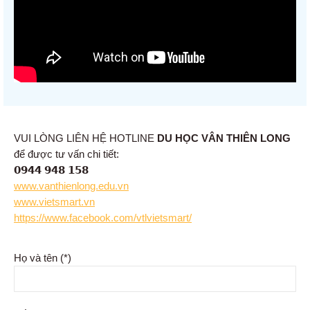
VUI LÒNG LIÊN HỆ HOTLINE
DU HỌC VÂN THIÊN LONG
để được tư vấn chi tiết:
𝟬𝟵𝟰𝟰 𝟵𝟰𝟴 𝟭𝟱𝟴
www.vanthienlong.edu.vn
www.vietsmart.vn
https://www.facebook.com/vtlvietsmart/
Họ và tên (*)