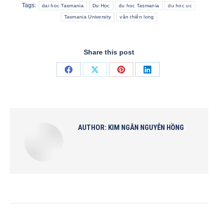
Tags:
dai hoc Tasmania
Du Học
du hoc Tasmania
du hoc uc
Tasmania University
vân thiên long
Share this post
Share
Share
Share
Share
on
on
on
on
Facebook
X
Pinterest
LinkedIn
AUTHOR:
KIM NGÂN NGUYỄN HỒNG
POST