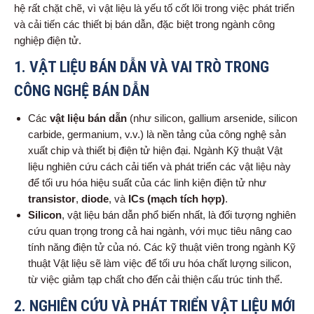
hệ rất chặt chẽ, vì vật liệu là yếu tố cốt lõi trong việc phát triển
và cải tiến các thiết bị bán dẫn, đặc biệt trong ngành công
nghiệp điện tử.
1.
VẬT LIỆU BÁN DẪN VÀ VAI TRÒ TRONG
CÔNG NGHỆ BÁN DẪN
Các
vật liệu bán dẫn
(như silicon, gallium arsenide, silicon
carbide, germanium, v.v.) là nền tảng của công nghệ sản
xuất chip và thiết bị điện tử hiện đại. Ngành Kỹ thuật Vật
liệu nghiên cứu cách cải tiến và phát triển các vật liệu này
để tối ưu hóa hiệu suất của các linh kiện điện tử như
transistor
,
diode
, và
ICs (mạch tích hợp)
.
Silicon
, vật liệu bán dẫn phổ biến nhất, là đối tượng nghiên
cứu quan trọng trong cả hai ngành, với mục tiêu nâng cao
tính năng điện tử của nó. Các kỹ thuật viên trong ngành Kỹ
thuật Vật liệu sẽ làm việc để tối ưu hóa chất lượng silicon,
từ việc giảm tạp chất cho đến cải thiện cấu trúc tinh thể.
2.
NGHIÊN CỨU VÀ PHÁT TRIỂN VẬT LIỆU MỚI