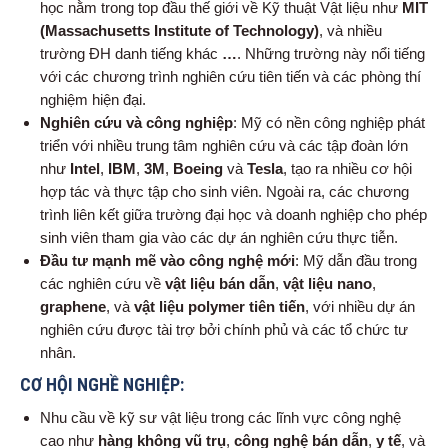
học nằm trong top đầu thế giới về Kỹ thuật Vật liệu như
MIT
(Massachusetts Institute of Technology)
, và nhiều
trường ĐH danh tiếng khác
…
. Những trường này nổi tiếng
với các chương trình nghiên cứu tiên tiến và các phòng thí
nghiệm hiện đại.
Nghiên cứu và công nghiệp
: Mỹ có nền công nghiệp phát
triển với nhiều trung tâm nghiên cứu và các tập đoàn lớn
như
Intel
,
IBM
,
3M
,
Boeing
và
Tesla
, tạo ra nhiều cơ hội
hợp tác và thực tập cho sinh viên. Ngoài ra, các chương
trình liên kết giữa trường đại học và doanh nghiệp cho phép
sinh viên tham gia vào các dự án nghiên cứu thực tiễn.
Đầu tư mạnh mẽ vào công nghệ mới
: Mỹ dẫn đầu trong
các nghiên cứu về
vật liệu bán dẫn
,
vật liệu nano
,
graphene
, và
vật liệu polymer tiên tiến
, với nhiều dự án
nghiên cứu được tài trợ bởi chính phủ và các tổ chức tư
nhân.
CƠ HỘI NGHỀ NGHIỆP:
Nhu cầu về kỹ sư vật liệu trong các lĩnh vực công nghệ
cao như
hàng không vũ trụ
,
công nghệ bán dẫn
,
y tế
, và