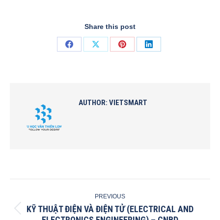
Share this post
Share
Share
Share
Share
on
on
on
on
Facebook
X
Pinterest
LinkedIn
AUTHOR:
VIETSMART
POST
PREVIOUS
NAVIGATION
KỸ THUẬT ĐIỆN VÀ ĐIỆN TỬ (ELECTRICAL AND
Previous
ELECTRONICS ENGINEERING) – CNBD