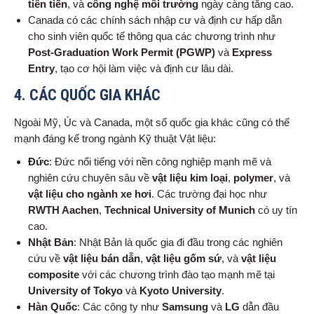
tiên tiến
, và
công nghệ môi trường
ngày càng tăng cao.
Canada có các chính sách nhập cư và định cư hấp dẫn
cho sinh viên quốc tế thông qua các chương trình như
Post-Graduation Work Permit (PGWP)
và
Express
Entry
, tạo cơ hội làm việc và định cư lâu dài.
4.
CÁC QUỐC GIA KHÁC
Ngoài Mỹ, Úc và Canada, một số quốc gia khác cũng có thế
mạnh đáng kể trong ngành Kỹ thuật Vật liệu:
Đức
: Đức nổi tiếng với nền công nghiệp mạnh mẽ và
nghiên cứu chuyên sâu về
vật liệu kim loại
,
polymer
, và
vật liệu cho ngành xe hơi
. Các trường đại học như
RWTH Aachen
,
Technical University of Munich
có uy tín
cao.
Nhật Bản
: Nhật Bản là quốc gia đi đầu trong các nghiên
cứu về
vật liệu bán dẫn
,
vật liệu gốm sứ
, và
vật liệu
composite
với các chương trình đào tạo mạnh mẽ tại
University of Tokyo
và
Kyoto University
.
Hàn Quốc
: Các công ty như
Samsung
và
LG
dẫn đầu