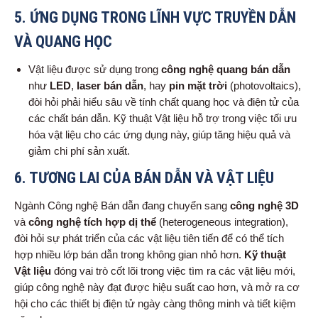
5.
ỨNG DỤNG TRONG LĨNH VỰC TRUYỀN DẪN
VÀ QUANG HỌC
Vật liệu được sử dụng trong
công nghệ quang bán dẫn
như
LED
,
laser bán dẫn
, hay
pin mặt trời
(photovoltaics),
đòi hỏi phải hiểu sâu về tính chất quang học và điện tử của
các chất bán dẫn. Kỹ thuật Vật liệu hỗ trợ trong việc tối ưu
hóa vật liệu cho các ứng dụng này, giúp tăng hiệu quả và
giảm chi phí sản xuất.
6.
TƯƠNG LAI CỦA BÁN DẪN VÀ VẬT LIỆU
Ngành Công nghệ Bán dẫn đang chuyển sang
công nghệ 3D
và
công nghệ tích hợp dị thể
(heterogeneous integration),
đòi hỏi sự phát triển của các vật liệu tiên tiến để có thể tích
hợp nhiều lớp bán dẫn trong không gian nhỏ hơn.
Kỹ thuật
Vật liệu
đóng vai trò cốt lõi trong việc tìm ra các vật liệu mới,
giúp công nghệ này đạt được hiệu suất cao hơn, và mở ra cơ
hội cho các thiết bị điện tử ngày càng thông minh và tiết kiệm