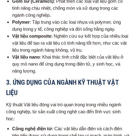
Gốm sứ (Ceramics)
: Phát triển các loại vật liệu gốm có
tính năng chịu nhiệt, chống mòn và sử dụng trong các
ngành công nghiệp.
Polymer
: Tập trung vào các loại nhựa và polymer, ứng
dụng trong y tế, công nghiệp và đời sống hằng ngày.
Vật liệu composite
: Nghiên cứu sự kết hợp của nhiều loại
vật liệu để tạo ra vật liệu có tính năng tốt hơn, như các vật
liệu trong ngành hàng không, vũ trụ.
Vật liệu nano
: Khai thác tính chất đặc biệt của vật liệu ở
quy mô nano để ứng dụng trong điện tử, y sinh học, và
năng lượng.
3.
ỨNG DỤNG CỦA NGÀNH KỸ THUẬT VẬT
LIỆU
Kỹ thuật Vật liệu đóng vai trò quan trọng trong nhiều ngành
công nghiệp, từ sản xuất công nghệ cao đến lĩnh vực sinh
học:
Công nghệ điện tử
: Các vật liệu dẫn điện và cách điện
tiên tiến được sử dụng trong chế tạo vi mạch, màn hình, và