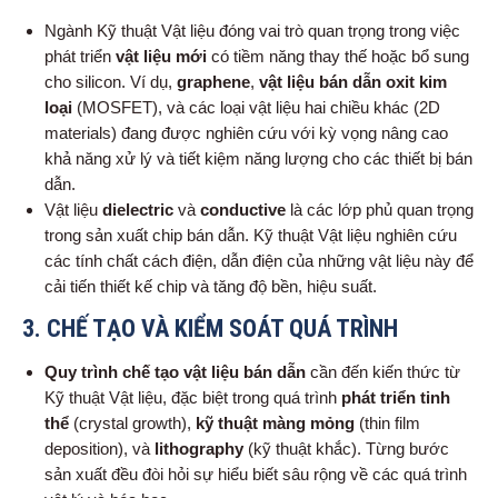
Ngành Kỹ thuật Vật liệu đóng vai trò quan trọng trong việc
phát triển
vật liệu mới
có tiềm năng thay thế hoặc bổ sung
cho silicon. Ví dụ,
graphene
,
vật liệu bán dẫn oxit kim
loại
(MOSFET), và các loại vật liệu hai chiều khác (2D
materials) đang được nghiên cứu với kỳ vọng nâng cao
khả năng xử lý và tiết kiệm năng lượng cho các thiết bị bán
dẫn.
Vật liệu
dielectric
và
conductive
là các lớp phủ quan trọng
trong sản xuất chip bán dẫn. Kỹ thuật Vật liệu nghiên cứu
các tính chất cách điện, dẫn điện của những vật liệu này để
cải tiến thiết kế chip và tăng độ bền, hiệu suất.
3.
CHẾ TẠO VÀ KIỂM SOÁT QUÁ TRÌNH
Quy trình chế tạo vật liệu bán dẫn
cần đến kiến thức từ
Kỹ thuật Vật liệu, đặc biệt trong quá trình
phát triển tinh
thể
(crystal growth),
kỹ thuật màng mỏng
(thin film
deposition), và
lithography
(kỹ thuật khắc). Từng bước
sản xuất đều đòi hỏi sự hiểu biết sâu rộng về các quá trình