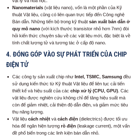
vật lý và hóa học.
Nanomaterials
(vật liệu nano), vốn là một phần của Kỹ
thuật Vật liệu, cũng có liên quan trực tiếp đến Công nghệ
Bán dẫn. Những tiến bộ trong kỹ thuật
sản xuất bán dẫn ở
quy mô nano
(với kích thước transistor nhỏ hơn 7nm) đòi
hỏi kiến thức chuyên sâu về các vật liệu mới, đặc biệt là về
tính chất lượng tử và tương tác ở cấp độ nano.
4.
ĐÓNG GÓP VÀO SỰ PHÁT TRIỂN CỦA CHIP
ĐIỆN TỬ
Các công ty sản xuất chip như
Intel, TSMC, Samsung
đều
sử dụng kiến thức từ Kỹ thuật Vật liệu để liên tục cải tiến
thiết kế và hiệu suất của các
chip xử lý (CPU, GPU)
. Các
vật liệu được nghiên cứu không chỉ để tăng hiệu suất mà
còn để giảm nhiệt, cải thiện độ dẫn điện, và giảm mức tiêu
thụ năng lượng.
Vật liệu
cách nhiệt
và
cách điện
(dielectrics) được tối ưu
hóa để ngăn hiện tượng
rò điện
(leakage current), một vấn
đề phổ biến trong các linh kiện bán dẫn nhỏ.