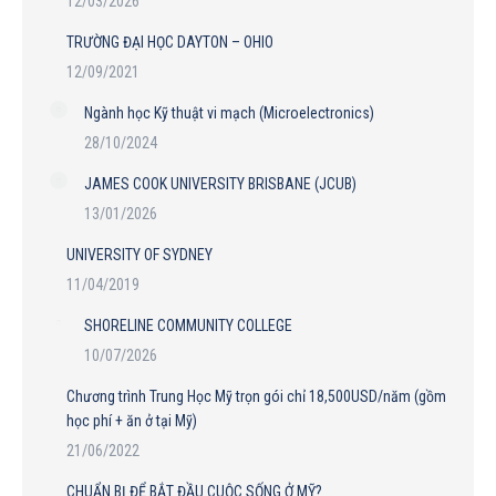
12/03/2026
TRƯỜNG ĐẠI HỌC DAYTON – OHIO
12/09/2021
Ngành học Kỹ thuật vi mạch (Microelectronics)
28/10/2024
JAMES COOK UNIVERSITY BRISBANE (JCUB)
13/01/2026
UNIVERSITY OF SYDNEY
11/04/2019
SHORELINE COMMUNITY COLLEGE
10/07/2026
Chương trình Trung Học Mỹ trọn gói chỉ 18,500USD/năm (gồm
học phí + ăn ở tại Mỹ)
21/06/2022
CHUẨN BỊ ĐỂ BẮT ĐẦU CUỘC SỐNG Ở MỸ?