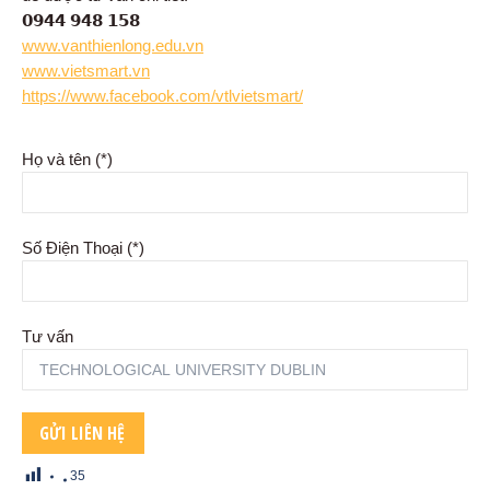
𝟬𝟵𝟰𝟰 𝟵𝟰𝟴 𝟭𝟱𝟴
www.vanthienlong.edu.vn
www.vietsmart.vn
https://www.facebook.com/vtlvietsmart/
Họ và tên (*)
Số Điện Thoại (*)
Tư vấn
35