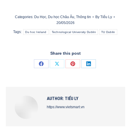
Categories:
Du Học
,
Du học Châu Âu
,
Thông tin
By
Tiểu Ly
20/05/2026
Tags:
Du hoc Ireland
Technological University Dublin
TU Dublin
Share this post
Share
Share
Share
Share
on
on
on
on
Facebook
X
Pinterest
LinkedIn
AUTHOR:
TIỂU LY
https://www.vietsmart.vn