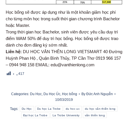
Học bổng sẽ được áp dụng như là một khoản giảm học phí
cho từng môn học trong suốt thời gian chương trình Bachelor
hoặc Master.
Trong thời gian học Bachelor, sinh viên được yêu cầu duy trì
điểm WAM 50% để duy trì học bổng. Học bổng sẽ được trao
dành cho đơn đăng ký sớm nhất.
Liên hệ:
DU HỌC VÂN THÊN LONG VIETSMART 40 Đường
Huỳnh Phan Hộ , Quận Bình Thủy, TP Cần Thơ 0919 966 157
– 0944 948 158 EMAIL: edu@vanthienlong.com
417
Categories:
Du Học
,
Du Học Úc
,
Học bổng
By
Đức Anh Nguyễn
10/03/2019
Tags:
Du Học
Du học La Trobe
du hoc uc
du học vân thiên long
Đại học La Trobe
La Trobe University
vân thiên long