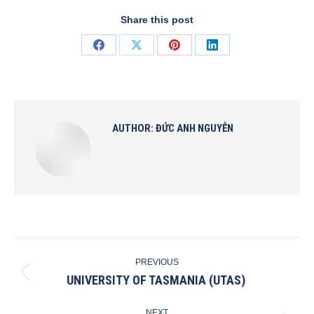
Share this post
Share
Share
Share
Share
on
on
on
on
Facebook
X
Pinterest
LinkedIn
AUTHOR:
ĐỨC ANH NGUYỄN
POST
PREVIOUS
NAVIGATION
UNIVERSITY OF TASMANIA (UTAS)
Previous
post:
NEXT