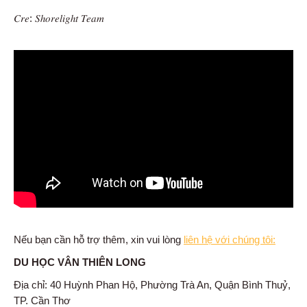
𝐶𝑟𝑒: 𝑆ℎ𝑜𝑟𝑒𝑙𝑖𝑔ℎ𝑡 𝑇𝑒𝑎𝑚
Nếu bạn cần hỗ trợ thêm, xin vui lòng
liên hệ với chúng tôi:
DU HỌC VÂN THIÊN LONG
Địa chỉ: 40 Huỳnh Phan Hộ, Phường Trà An, Quận Bình Thuỷ,
TP. Cần Thơ