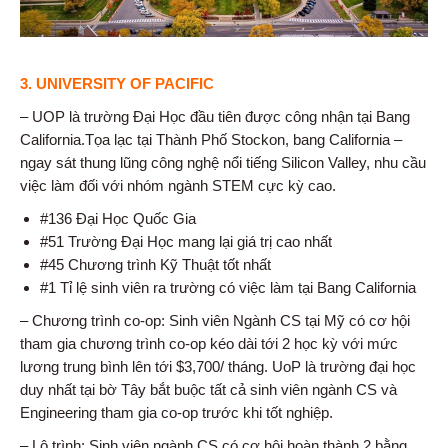
3. UNIVERSITY OF PACIFIC
– UOP là trường Đại Học đầu tiên được công nhận tại Bang
California.Tọa lạc tại Thành Phố Stockon, bang California –
ngay sát thung lũng công nghệ nổi tiếng Silicon Valley, nhu cầu
việc làm đối với nhóm ngành STEM cực kỳ cao.
#136 Đại Học Quốc Gia
#51 Trường Đại Học mang lại giá trị cao nhất
#45 Chương trình Kỹ Thuật tốt nhất
#1 Tỉ lệ sinh viên ra trường có việc làm tại Bang California
– Chương trình co-op: Sinh viên Ngành CS tại Mỹ có cơ hội
tham gia chương trình co-op kéo dài tới 2 học kỳ với mức
lương trung bình lên tới $3,700/ tháng. UoP là trường đại học
duy nhất tại bờ Tây bắt buộc tất cả sinh viên ngành CS và
Engineering tham gia co-op trước khi tốt nghiệp.
– Lộ trình: Sinh viên ngành CS có cơ hội hoàn thành 2 bằng