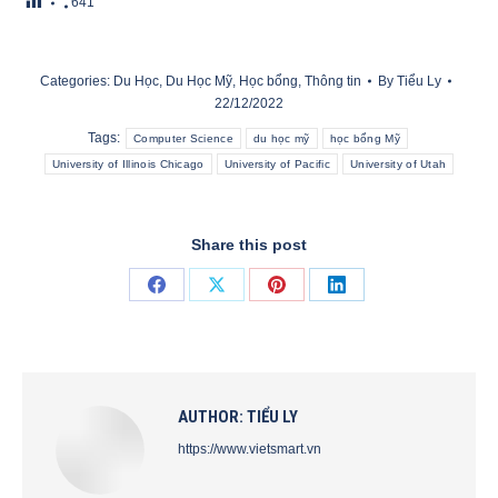
641
Categories:
Du Học
,
Du Học Mỹ
,
Học bổng
,
Thông tin
By
Tiểu Ly
22/12/2022
Tags:
Computer Science
du học mỹ
học bổng Mỹ
University of Illinois Chicago
University of Pacific
University of Utah
Share this post
Share
Share
Share
Share
on
on
on
on
Facebook
X
Pinterest
LinkedIn
AUTHOR:
TIỂU LY
https://www.vietsmart.vn