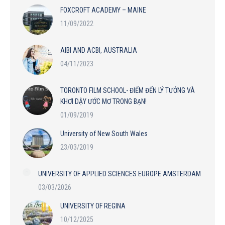
FOXCROFT ACADEMY – MAINE
11/09/2022
AIBI AND ACBI, AUSTRALIA
04/11/2023
TORONTO FILM SCHOOL- ĐIỂM ĐẾN LÝ TƯỞNG VÀ
KHƠI DẬY ƯỚC MƠ TRONG BẠN!
01/09/2019
University of New South Wales
23/03/2019
UNIVERSITY OF APPLIED SCIENCES EUROPE AMSTERDAM
03/03/2026
UNIVERSITY OF REGINA
10/12/2025