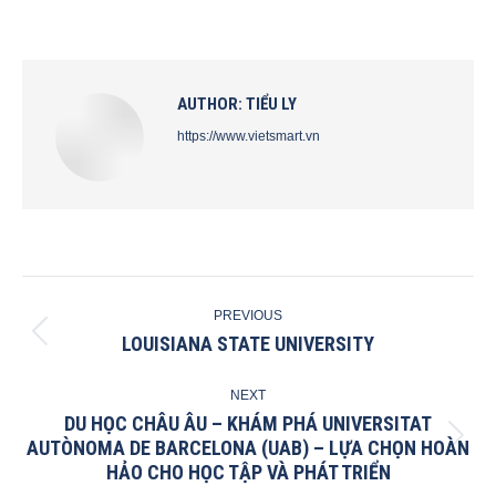
on
on
on
on
Facebook
X
Pinterest
LinkedIn
AUTHOR:
TIỂU LY
https://www.vietsmart.vn
POST
PREVIOUS
NAVIGATION
LOUISIANA STATE UNIVERSITY
Previous
post:
NEXT
DU HỌC CHÂU ÂU – KHÁM PHÁ UNIVERSITAT
AUTÒNOMA DE BARCELONA (UAB) – LỰA CHỌN HOÀN
Next
HẢO CHO HỌC TẬP VÀ PHÁT TRIỂN
post: