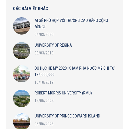
CÁC BÀI VIẾT KHÁC
AI SẼ PHÙ HỢP VỚI TRƯỜNG CAO ĐẲNG CỘNG
ĐỒNG?
04/03/2020
UNIVERSITY OF REGINA
03/03/2019
DU HỌC HÈ MỸ 2020: KHÁM PHÁ NƯỚC MỸ CHỈ TỪ
134,000,000
16/10/2019
ROBERT MORRIS UNIVERSITY (RMU)
14/05/2024
UNIVERSITY OF PRINCE EDWARD ISLAND
05/06/2023