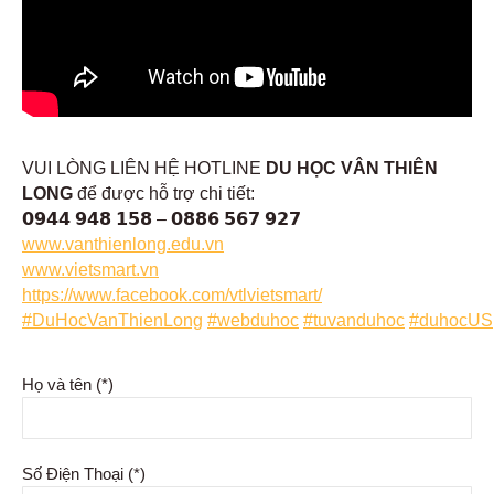
VUI LÒNG LIÊN HỆ HOTLINE
DU HỌC VÂN THIÊN
LONG
để được hỗ trợ chi tiết:
𝟬𝟵𝟰𝟰 𝟵𝟰𝟴 𝟭𝟱𝟴 – 𝟬𝟴𝟴𝟲 𝟱𝟲𝟳 𝟵𝟮𝟳
www.vanthienlong.edu.vn
www.vietsmart.vn
https://www.facebook.com/vtlvietsmart/
#DuHocVanThienLong
#webduhoc
#tuvanduhoc
#duhocUS
Họ và tên (*)
Số Điện Thoại (*)