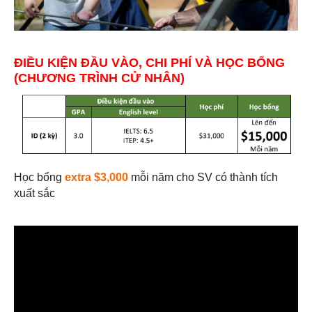
ĐIỀU KIỆN ĐẦU VÀO, CHI PHÍ VÀ HỌC BỔNG
(CHƯƠNG TRÌNH CỬ NHÂN)
Học bổng
extra $3,000
mỗi năm cho SV có thành tích
xuất sắc