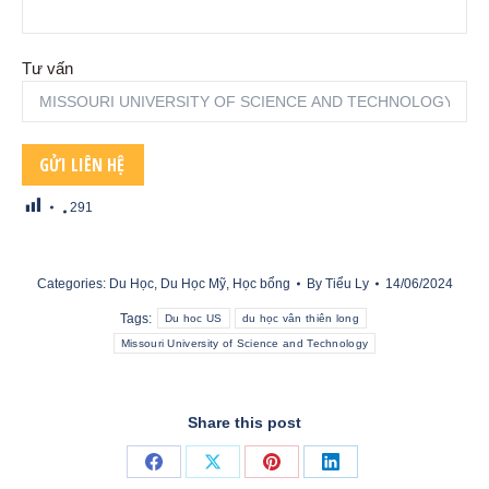
Tư vấn
291
Categories:
Du Học
,
Du Học Mỹ
,
Học bổng
By
Tiểu Ly
14/06/2024
Tags:
Du hoc US
du học vân thiên long
Missouri University of Science and Technology
Share this post
Share
Share
Share
Share