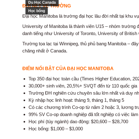
Du Học Canada
ĐÔI NÉT VỀ TRƯỜNG
Học bổng
Đại học Manitoba là trường đại học lâu đời nhất tại khu 
University of Manitoba là thành viên U15 – nhóm trường 
danh tiếng như University of Toronto, University of British
Trường tọa lạc tại Winnipeg, thủ phủ bang Manitoba – đâ
chăng nhất ở Canada.
ĐIỂM NỔI BẬT CỦA ĐẠI HỌC MANITOBA
Top 350 đại học toàn cầu (Times Higher Education, 20
30,000+ sinh viên, 20,5%+ SVQT đến từ 110 quốc gia
Trường ĐH nghiên cứu chuyên sâu lớn nhất và duy nh
Kỳ nhập học linh hoạt: tháng 9, tháng 1, tháng 5
Có các chương trình Co-op từ năm 2 hoặc 3, lương tru
99% SV Co-op doanh nghiệp đã tốt nghiệp có việc làm f
Học phí (tùy ngành) dao động: $20,600 – $28,700
Học bổng: $1,000 – $3,000