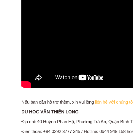
Nếu bạn cần hỗ trợ thêm, xin vui lòng
liên hệ với chúng tôi
DU HỌC VÂN THIÊN LONG
Địa chỉ: 40 Huỳnh Phan Hộ, Phường Trà An, Quận Bình 
Điện thoại: +84 0292 3777 345 / Hotline: 0944 948 158 h