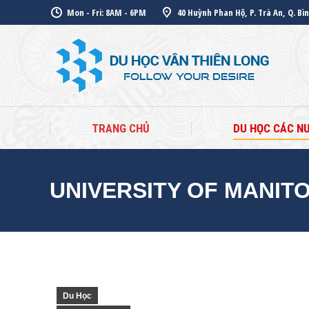
Mon - Fri: 8AM - 6PM
40 Huỳnh Phan Hộ, P. Trà An, Q. Bì
TR
TRANG CHỦ
DU HỌC CÁC N
UNIVERSITY OF MANIT
Du Học