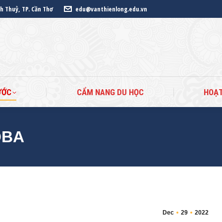
nh Thuỷ, TP. Cần Thơ
edu@vanthienlong.edu.vn
ANG CHỦ
DU HỌC CÁC NƯỚC
CẨM NANG DU HỌ
ƯỚC
CẨM NANG DU HỌC
HOẠ
OBA
Dec
29
2022