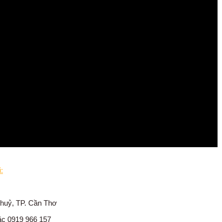
:
Thuỷ, TP. Cần Thơ
oặc 0919 966 157