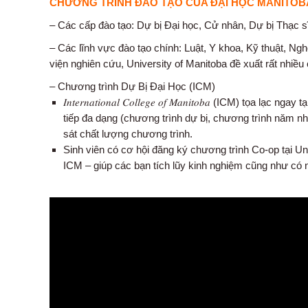
CHƯƠNG TRÌNH ĐÀO TẠO CỦA ĐẠI HỌC MANITOB
– Các cấp đào tạo:
Dự bị Đại học, Cử nhân, Dự bị Thạc sĩ,
– Các lĩnh vực đào tạo chính: Luật, Y khoa, Kỹ thuật, N
viện nghiên cứu, University of Manitoba đề xuất rất nhiều 
– Chương trình Dự Bị Đại Học (ICM)
𝐼𝑛𝑡𝑒𝑟𝑛𝑎𝑡𝑖𝑜𝑛𝑎𝑙 𝐶𝑜𝑙𝑙𝑒𝑔𝑒 𝑜𝑓 𝑀𝑎𝑛𝑖𝑡𝑜𝑏𝑎 (I
tiếp đa dạng (chương trình dự bị, chương trình năm nhấ
sát chất lượng chương trình.
Sinh viên có cơ hội đăng ký chương trình Co-op tại Un
ICM – giúp các bạn tích lũy kinh nghiệm cũng như có n