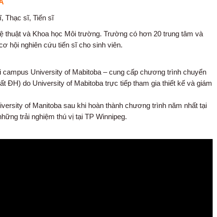
A
 Thạc sĩ, Tiến sĩ
ghệ thuật và Khoa học Môi trường. Trường có hơn 20 trung tâm và
cơ hội nghiên cứu tiến sĩ cho sinh viên.
CM) tọa lạc ngay tại campus University of Mabitoba – cung cấp chương trình chuyển
t ĐH) do University of Mabitoba trực tiếp tham gia thiết kế và giám
iversity of Manitoba sau khi hoàn thành chương trình năm nhất tại
hững trải nghiệm thú vị tại TP Winnipeg.