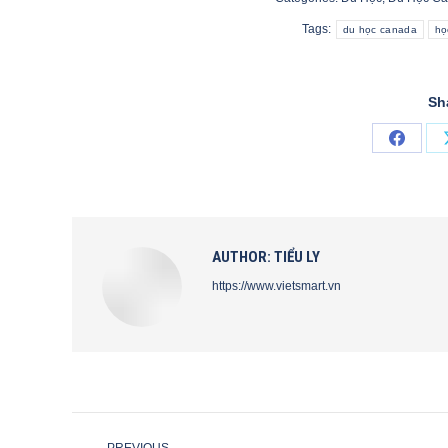
Tags:
du học canada
họ
Sh
Share
on
Faceb
AUTHOR:
TIỂU LY
https://www.vietsmart.vn
POST
PREVIOUS