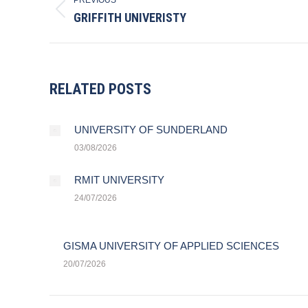
NAVIGATION
Previous
GRIFFITH UNIVERISTY
post:
RELATED POSTS
UNIVERSITY OF SUNDERLAND
03/08/2026
RMIT UNIVERSITY
24/07/2026
GISMA UNIVERSITY OF APPLIED SCIENCES
20/07/2026