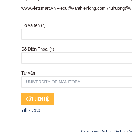
www.vietsmart.vn – edu@vanthienlong.com / tuhuong@v
Họ và tên (*)
Số Điện Thoại (*)
Tư vấn
352
Categories:
Du Học
,
Du Học C