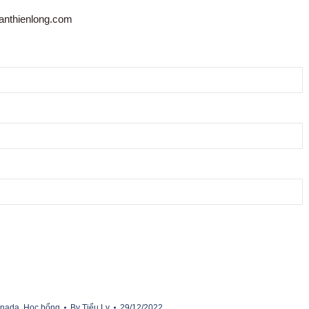
anthienlong.com
anada
,
Học bổng
By
Tiểu Ly
29/12/2022