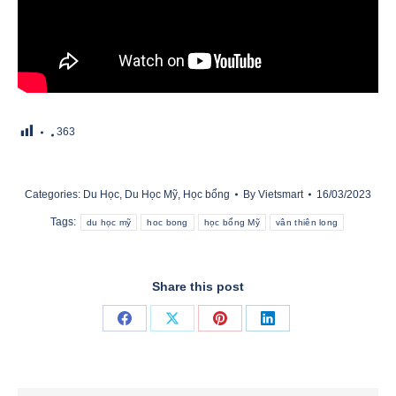
363
Categories:
Du Học
,
Du Học Mỹ
,
Học bổng
By
Vietsmart
16/03/2023
Tags:
du học mỹ
hoc bong
học bổng Mỹ
vân thiên long
Share this post
Share
Share
Share
Share
on
on
on
on
Facebook
X
Pinterest
LinkedIn