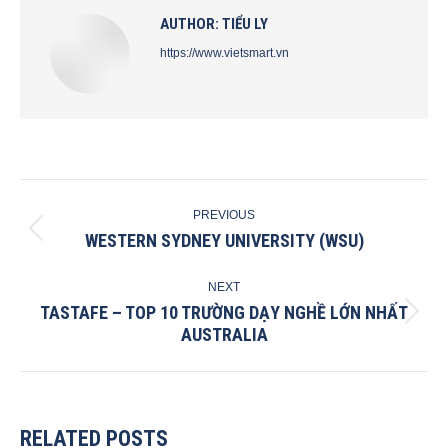
AUTHOR:
TIỂU LY
https://www.vietsmart.vn
POST
PREVIOUS
NAVIGATION
WESTERN SYDNEY UNIVERSITY (WSU)
Previous
post:
NEXT
TASTAFE – TOP 10 TRƯỜNG DẠY NGHỀ LỚN NHẤT
Next
AUSTRALIA
post:
RELATED POSTS