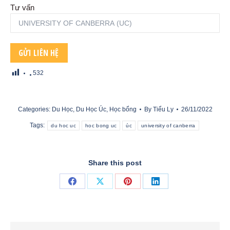
Tư vấn
532
Categories:
Du Học
,
Du Học Úc
,
Học bổng
By
Tiểu Ly
26/11/2022
Tags:
du hoc uc
hoc bong uc
úc
university of canberra
Share this post
Share
Share
Share
Share
on
on
on
on
Facebook
X
Pinterest
LinkedIn