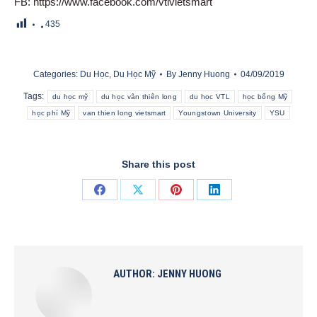
FB: https://www.facebook.com/vtlvietsmart
435
Categories:
Du Học
,
Du Học Mỹ
By
Jenny Huong
04/09/2019
Tags:
du học mỹ
du học vân thiên long
du học VTL
học bổng Mỹ
học phí Mỹ
van thien long vietsmart
Youngstown University
YSU
Share this post
Share
Share
Share
Share
on
on
on
on
Facebook
X
Pinterest
LinkedIn
AUTHOR:
JENNY HUONG