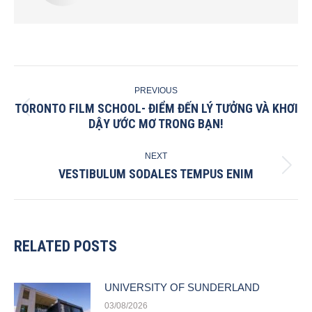
POST
PREVIOUS
NAVIGATION
TORONTO FILM SCHOOL- ĐIỂM ĐẾN LÝ TƯỞNG VÀ KHƠI
Previous
DẬY ƯỚC MƠ TRONG BẠN!
post:
NEXT
VESTIBULUM SODALES TEMPUS ENIM
Next
post:
RELATED POSTS
UNIVERSITY OF SUNDERLAND
03/08/2026