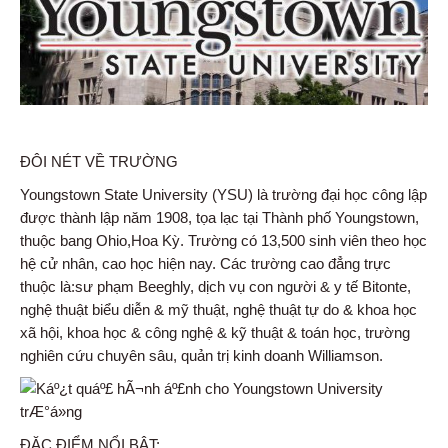
ĐÔI NÉT VỀ TRƯỜNG
Youngstown State University (YSU) là trường đại học công lập
được thành lập năm 1908, tọa lạc tại Thành phố Youngstown,
thuộc bang Ohio,Hoa Kỳ. Trường có 13,500 sinh viên theo học
hệ cử nhân, cao học hiện nay. Các trường cao đẳng trực
thuộc là:sư phạm Beeghly, dịch vụ con người & y tế Bitonte,
nghệ thuật biểu diễn & mỹ thuật, nghệ thuật tự do & khoa học
xã hội, khoa học & công nghệ & kỹ thuật & toán học, trường
nghiên cứu chuyên sâu, quản trị kinh doanh Williamson.
ĐẶC ĐIỂM NỔI BẬT: