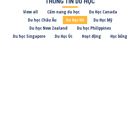
THÔNG TIN DU HỌC
View all
Cẩm nang du học
Du Học Canada
Du học Châu Âu
Du Học Hè
Du Học Mỹ
Du học New Zealand
Du học Philippines
Du học Singapore
Du Học Úc
Hoạt động
Học bổng
Du Học Canada
May
8
2026
Du Học Hè
Thông tin