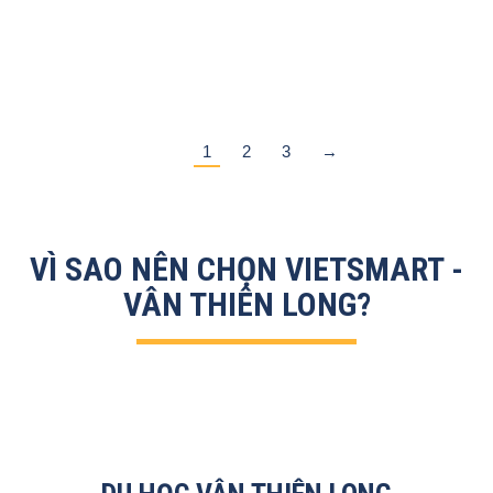
WORKSHOP 🛫 Chương trình trại hè…
Xem chi tiết
1
2
3
→
VÌ SAO NÊN CHỌN VIETSMART -
VÂN THIÊN LONG?