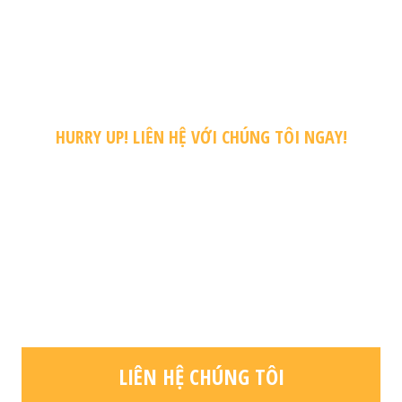
HURRY UP! LIÊN HỆ VỚI CHÚNG TÔI NGAY!
ĐỂ NHẬN ĐƯỢC NHỮNG
CHƯƠNG TRÌNH HỌC
BỔNG – UƯ ĐÃI MỚI
NHẤT
LIÊN HỆ CHÚNG TÔI