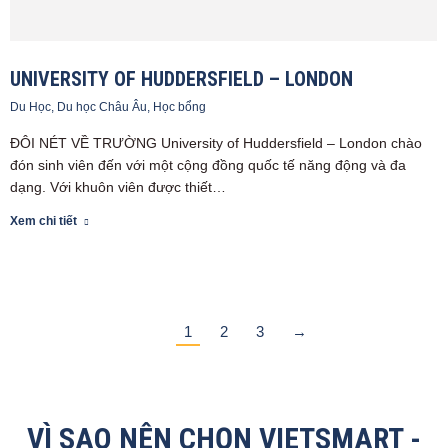
UNIVERSITY OF HUDDERSFIELD – LONDON
Du Học
,
Du học Châu Âu
,
Học bổng
ĐÔI NÉT VỀ TRƯỜNG University of Huddersfield – London chào
đón sinh viên đến với một cộng đồng quốc tế năng động và đa
dạng. Với khuôn viên được thiết…
Xem chi tiết
1
2
3
→
VÌ SAO NÊN CHỌN VIETSMART -