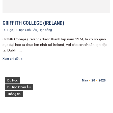
GRIFFITH COLLEGE (IRELAND)
Du Học
,
Du học Châu Âu
,
Học bổng
Griffith College (Ireland) được thành lập năm 1974, là cơ sở giáo
dục đại học tư thục lớn nhất tại Ireland, với các cơ sở đào tạo đặt
tại Dublin,…
Xem chi tiết
Du Học
May
20
2026
Du học Châu Âu
Thông tin