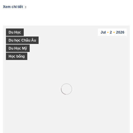
Xem chi tiết
Du Học
Jul
2
2026
Du học Châu Âu
Du Học Mỹ
Học bổng