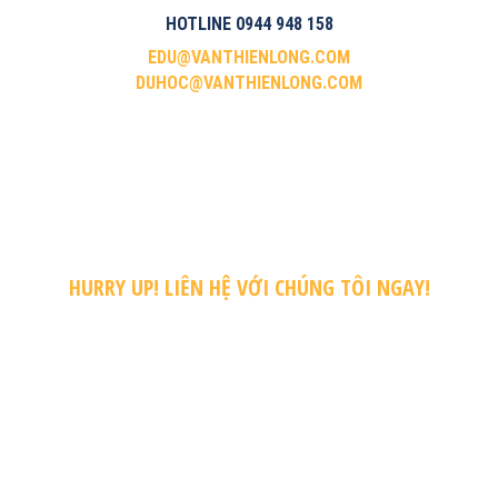
HOTLINE 0944 948 158
EDU@VANTHIENLONG.COM
DUHOC@VANTHIENLONG.COM
HURRY UP! LIÊN HỆ VỚI CHÚNG TÔI NGAY!
ĐỂ NHẬN ĐƯỢC NHỮNG
CHƯƠNG TRÌNH HỌC
BỔNG – UƯ ĐÃI MỚI
NHẤT