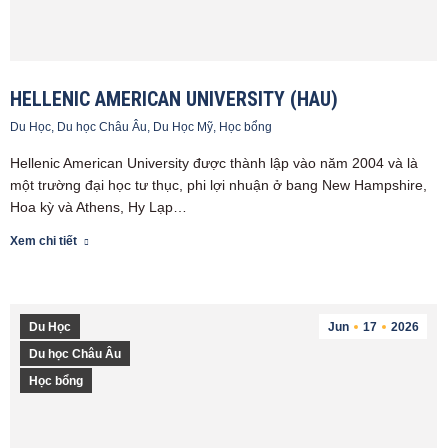
HELLENIC AMERICAN UNIVERSITY (HAU)
Du Học
,
Du học Châu Âu
,
Du Học Mỹ
,
Học bổng
Hellenic American University được thành lập vào năm 2004 và là
một trường đại học tư thục, phi lợi nhuận ở bang New Hampshire,
Hoa kỳ và Athens, Hy Lạp…
Xem chi tiết
Du Học
Jun
17
2026
Du học Châu Âu
Học bổng