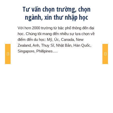
Tư vấn chọn trường, chọn
Sắp
ngành, xin thư nhập học
v
đổi
hơn
Với hơn 2000 trường từ bậc phổ thông đến đại
Chúng 
 và
học. Chúng tôi mang đến nhiều sự lựa chọn về
sắp x
điểm đến du học: Mỹ, Úc, Canada, New
học si
Zealand, Anh, Thuỵ Sĩ, Nhật Bản, Hàn Quốc,
chọn 
Singapore, Phillipines….
trườn