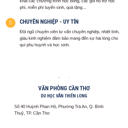
khai các chương trình học bổng, các gói hỗ trợ học
phí, miễn phí tuyển sinh, quà tặng…
CHUYÊN NGHIỆP - UY TÍN
Đội ngũ chuyên viên tư vấn chuyên nghiệp, nhiệt tình,
giàu kinh nghiệm đảm bảo mang đến sự hài lòng cho
quí phụ huynh và học sinh.
VĂN PHÒNG CẦN THƠ
DU HỌC VÂN THIÊN LONG
Số 40 Huỳnh Phan Hộ, Phường Trà An, Q. Bình
Thuỷ, TP. Cần Thơ