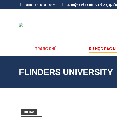
Mon - Fri: 8AM - 6PM
40 Huỳnh Phan Hộ, P. Trà An, Q. Bì
TRANG CHỦ
DU HỌC CÁC N
FLINDERS UNIVERSITY
Du Học