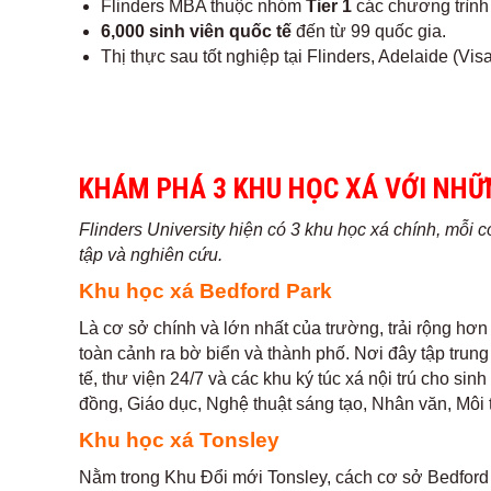
Flinders MBA thuộc nhóm
Tier 1
các chương trình
6,000 sinh viên quốc tế
đến từ 99 quốc gia.
Thị thực sau tốt nghiệp tại Flinders, Adelaide (Vi
KHÁM PHÁ 3 KHU HỌC XÁ VỚI NH
Flinders University hiện có 3 khu học xá chính, mỗi c
tập và nghiên cứu.
Khu học xá Bedford Park
Là cơ sở chính và lớn nhất của trường, trải rộng hơ
toàn cảnh ra bờ biển và thành phố. Nơi đây tập trun
tế, thư viện 24/7 và các khu ký túc xá nội trú cho sinh
đồng, Giáo dục, Nghệ thuật sáng tạo, Nhân văn, Môi
Khu học xá Tonsley
Nằm trong Khu Đổi mới Tonsley, cách cơ sở Bedford P