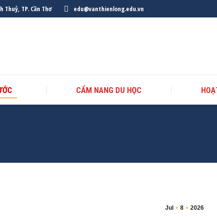
nh Thuỷ, TP. Cần Thơ
edu@vanthienlong.edu.vn
ƯỚC
CẨM NANG DU HỌC
HOẠ
Jul
8
2026