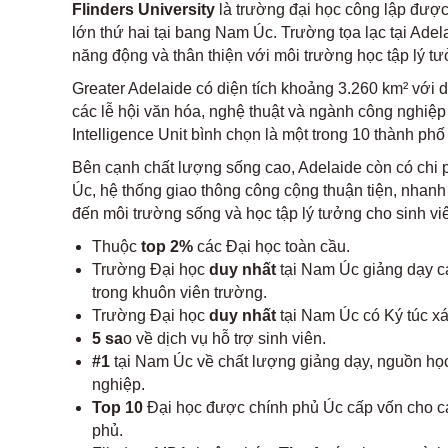
Flinders University
là trường đại học công lập được
lớn thứ hai tại bang Nam Úc. Trường tọa lạc tại Ade
năng động và thân thiện với môi trường học tập lý tư
Greater Adelaide có diện tích khoảng 3.260 km² với d
các lễ hội văn hóa, nghệ thuật và ngành công nghiệ
Intelligence Unit bình chọn là một trong 10 thành phố
Bên cạnh chất lượng sống cao, Adelaide còn có chi p
Úc, hệ thống giao thông công cộng thuận tiện, nhanh
đến môi trường sống và học tập lý tưởng cho sinh viên
Thuộc
top 2%
các Đại học toàn cầu.
Trường Đại học
duy nhất
tại Nam Úc giảng dạy c
trong khuôn viên trường.
Trường Đại học
duy nhất
tại Nam Úc có Ký túc xá
5 sa
o về dịch vụ hỗ trợ sinh viên.
#1
tại Nam Úc về chất lượng giảng dạy, nguồn học
nghiệp.
Top 10
Đại học được chính phủ Úc cấp vốn cho cá
phủ.