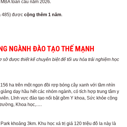
 MBA toàn cầu năm 2026.
sa 485) được
cộng thêm 1 năm
.
ỮNG NGÀNH ĐÀO TẠO THẾ MẠNH
ơ sở được thiết kế chuyên biệt để tối ưu hóa trải nghiệm học
n 156 ha trên một ngọn đồi rợp bóng cây xanh với tầm nhìn
g giảng dạy hầu hết các nhóm ngành, có tích hợp trung tâm y
 viên.
Lĩnh vực đào tạo nổi bật gồm Y khoa, Sức khỏe cộng
 trường, Khoa học,….
ark khoảng 3km. Khu học xá trị giá 120 triệu đô la này là