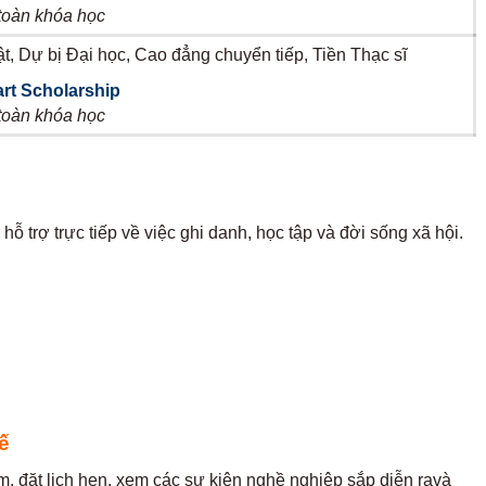
toàn khóa học
t, Dự bị Đại học, Cao đẳng chuyển tiếp, Tiền Thạc sĩ
art Scholarship
toàn khóa học
hỗ trợ trực tiếp về việc ghi danh, học tập và đời sống xã hội.
ế
àm, đặt lịch hẹn, xem các sự kiện nghề nghiệp sắp diễn ravà