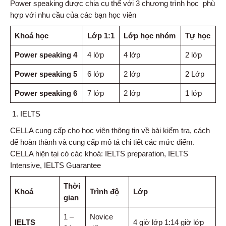
Power speaking được chia cụ thể với 3 chương trình học phù
hợp với nhu cầu của các bạn học viên
Khoá học
Lớp 1:1
Lớp học nhóm
Tự học
Power speaking 4
4 lớp
4 lớp
2 lớp
Power speaking 5
6 lớp
2 lớp
2 Lớp
Power speaking 6
7 lớp
2 lớp
1 lớp
IELTS
CELLA cung cấp cho học viên thông tin về bài kiểm tra, cách
để hoàn thành và cung cấp mô tả chi tiết các mức điểm.
CELLA hiện tại có các khoá: IELTS preparation, IELTS
Intensive, IELTS Guarantee
Thời
Khoá
Trình độ
Lớp
gian
1 –
Novice
IELTS
4 giờ lớp 1:14 giờ lớp