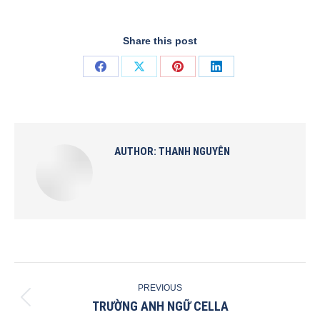
Share this post
Share
Share
Share
Share
on
on
on
on
Facebook
X
Pinterest
LinkedIn
AUTHOR:
THANH NGUYÊN
POST
PREVIOUS
NAVIGATION
TRƯỜNG ANH NGỮ CELLA
Previous