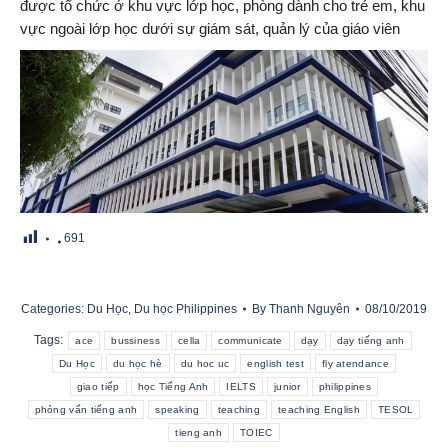
được tổ chức ở khu vực lớp học, phòng dành cho trẻ em, khu
vực ngoài lớp học dưới sự giám sát, quản lý của giáo viên
691
Categories:
Du Học
,
Du học Philippines
By
Thanh Nguyên
08/10/2019
Tags:
ace
bussiness
cella
communicate
dạy
dạy tiếng anh
Du Học
du học hè
du hoc uc
english test
fly atendance
giao tiếp
học Tiếng Anh
IELTS
junior
philippines
phỏng vấn tiếng anh
speaking
teaching
teaching English
TESOL
tieng anh
TOIEC