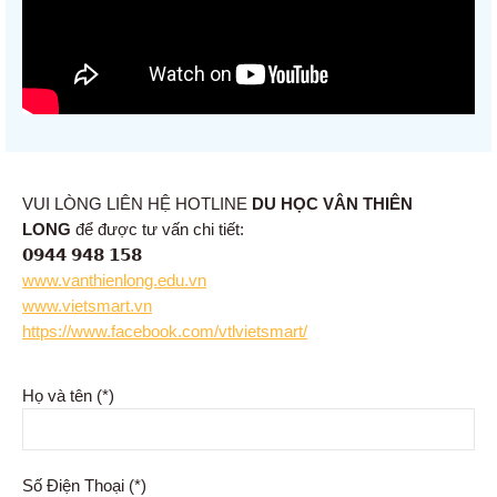
VUI LÒNG LIÊN HỆ HOTLINE
DU HỌC VÂN THIÊN
LONG
để được tư vấn chi tiết:
𝟬𝟵𝟰𝟰 𝟵𝟰𝟴 𝟭𝟱𝟴
www.vanthienlong.edu.vn
www.vietsmart.vn
https://www.facebook.com/vtlvietsmart/
Họ và tên (*)
Số Điện Thoại (*)