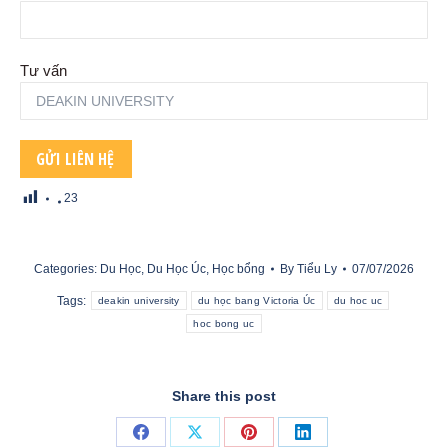
Tư vấn
23
Categories:
Du Học
,
Du Học Úc
,
Học bổng
By
Tiểu Ly
07/07/2026
Tags:
deakin university
du học bang Victoria Úc
du hoc uc
hoc bong uc
Share this post
Share
Share
Share
Share