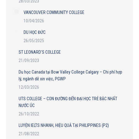
28/03/2023
VANCOUVER COMMUNITY COLLEGE
10/04/2026
DU HỌC ĐỨC
26/05/2025
ST LEONARD’S COLLEGE
21/09/2023
Du học Canada tại Bow Valley College Calgary – Chi phí hợp
lý, ngành dễ xin việc, PGWP
12/03/2026
UTS COLLEGE – CON ĐƯỜNG ĐẾN ĐẠI HỌC TRẺ BẬC NHẤT
NƯỚC ÚC
26/10/2022
LUYỆN IELTS NHANH, HIỆU QUẢ TẠI PHILIPPINES (P2)
21/08/2022