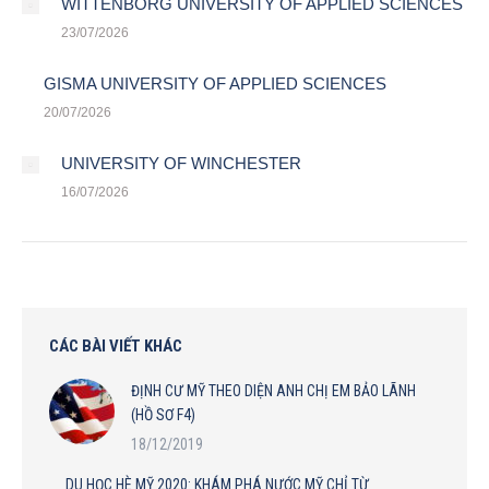
WITTENBORG UNIVERSITY OF APPLIED SCIENCES
23/07/2026
GISMA UNIVERSITY OF APPLIED SCIENCES
20/07/2026
UNIVERSITY OF WINCHESTER
16/07/2026
CÁC BÀI VIẾT KHÁC
ĐỊNH CƯ MỸ THEO DIỆN ANH CHỊ EM BẢO LÃNH
(HỒ SƠ F4)
18/12/2019
DU HỌC HÈ MỸ 2020: KHÁM PHÁ NƯỚC MỸ CHỈ TỪ