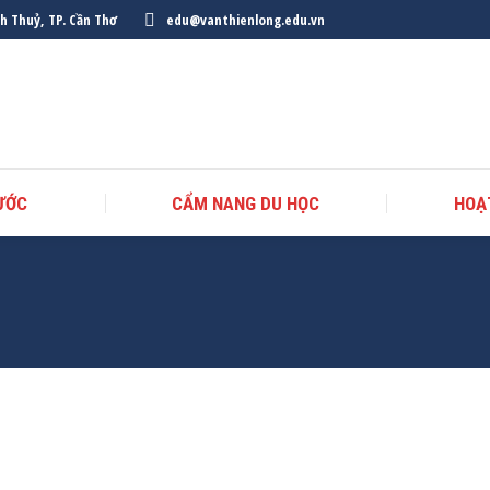
nh Thuỷ, TP. Cần Thơ
edu@vanthienlong.edu.vn
ƯỚC
CẨM NANG DU HỌC
HOẠ