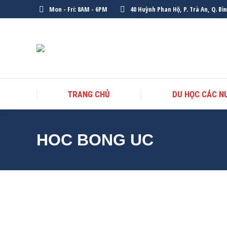
Mon - Fri: 8AM - 6PM
40 Huỳnh Phan Hộ, P. Trà An, Q. Bì
TRANG CHỦ
DU HỌC CÁC N
HOC BONG UC