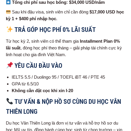
Tổng chi phí sau học bổng: $34,000 USD/năm
Sau khi đậu visa, sinh viên chỉ cần đóng
$17,000 USD học
kỳ 1 + $400 phí nhập học
.
TRẢ GÓP HỌC PHÍ 0% LÃI SUẤT
Từ học kỳ 2, sinh viên có thể tham gia
Installment Plan 0%
lãi suất
, đóng học phí theo tháng – giải pháp tài chính cực kỳ
linh hoạt cho gia đình Việt Nam.
YÊU CẦU ĐẦU VÀO
IELTS 5.5 / Duolingo 95 / TOEFL iBT 46 / PTE 45
GPA từ 6.5/10
Không cần đặt cọc khi xin I-20
TƯ VẤN & NỘP HỒ SƠ CÙNG DU HỌC VÂN
THIÊN LONG
Du học Vân Thiên Long là đơn vị tư vấn và hỗ trợ hồ sơ du
học Mỹ uy tín, đồng hành cùng học sinh từ chọn trường – xin