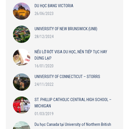
DU HỌC BANG VICTORIA
26/06/2023
UNIVERSITY OF NEW BRUNSWICK (UNB)
28/12/2024
NẾU LỠ RỚT VISA DU HỌC, NÊN TIẾP TỤC HAY
DỪNG LẠI?
16/01/2020
UNIVERSITY OF CONNECTICUT – STORRS
24/11/2022
ST. PHILLIP CATHOLIC CENTRAL HIGH SCHOOL –
MICHIGAN
01/03/2019
Du học Canada tại University of Northern British