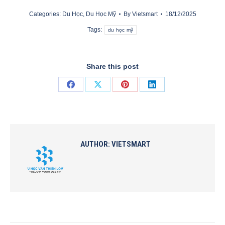
Categories:
Du Học
,
Du Học Mỹ
By
Vietsmart
18/12/2025
Tags:
du học mỹ
Share this post
Share
Share
Share
Share
on
on
on
on
Facebook
X
Pinterest
LinkedIn
AUTHOR:
VIETSMART