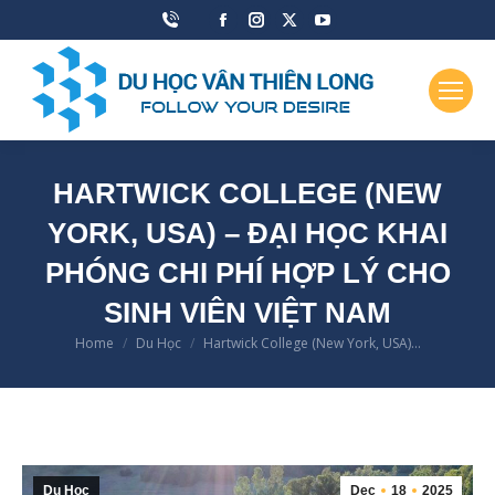
Facebook
Instagram
X
YouTube
page
page
page
page
opens
opens
opens
opens
in
in
in
in
new
new
new
new
window
window
window
window
HARTWICK COLLEGE (NEW
YORK, USA) – ĐẠI HỌC KHAI
PHÓNG CHI PHÍ HỢP LÝ CHO
SINH VIÊN VIỆT NAM
Home
Du Học
Hartwick College (New York, USA)…
You are here:
Du Học
Dec
18
2025