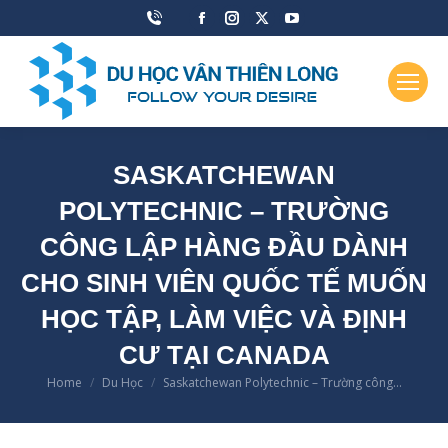
Facebook
Instagram
X
YouTube
page
page
page
page
opens
opens
opens
opens
in
in
in
in
new
new
new
new
window
window
window
window
SASKATCHEWAN
POLYTECHNIC – TRƯỜNG
CÔNG LẬP HÀNG ĐẦU DÀNH
CHO SINH VIÊN QUỐC TẾ MUỐN
HỌC TẬP, LÀM VIỆC VÀ ĐỊNH
CƯ TẠI CANADA
Home
Du Học
Saskatchewan Polytechnic – Trường công…
You are here: