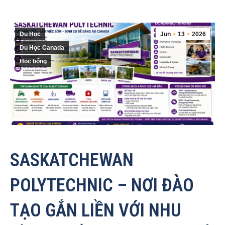
Du Học
Jun
13
2026
Du Học Canada
Học bổng
SASKATCHEWAN
POLYTECHNIC – NƠI ĐÀO
TẠO GẮN LIỀN VỚI NHU