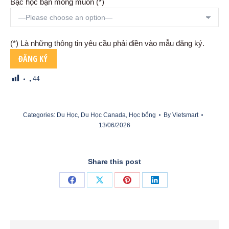
Bậc học bạn mong muốn (*)
(*) Là những thông tin yêu cầu phải điền vào mẫu đăng ký.
44
Categories:
Du Học
,
Du Học Canada
,
Học bổng
By
Vietsmart
13/06/2026
Share this post
Share
Share
Share
Share
on
on
on
on
Facebook
X
Pinterest
LinkedIn