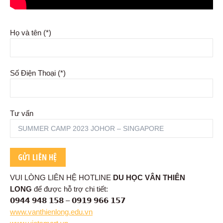
Họ và tên (*)
Số Điện Thoại (*)
Tư vấn
VUI LÒNG LIÊN HỆ HOTLINE
DU HỌC VÂN THIÊN
LONG
để được hỗ trợ chi tiết:
𝟬𝟵𝟰𝟰 𝟵𝟰𝟴 𝟭𝟱𝟴 – 𝟬𝟵𝟭𝟵 𝟵𝟲𝟲 𝟭𝟱𝟳
www.vanthienlong.edu.vn