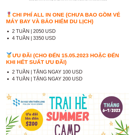
CHI PHÍ ALL IN ONE (CHƯA BAO GỒM VÉ
MÁY BAY VÀ BẢO HIỂM DU LỊCH)
2 TUẦN | 2050 USD
4 TUẦN | 3350 USD
ƯU ĐÃI (CHO ĐẾN 15.05.2023 HOẶC ĐẾN
KHI HẾT SUẤT ƯU ĐÃI)
2 TUẦN | TẶNG NGAY 100 USD
4 TUẦN | TẶNG NGAY 200 USD