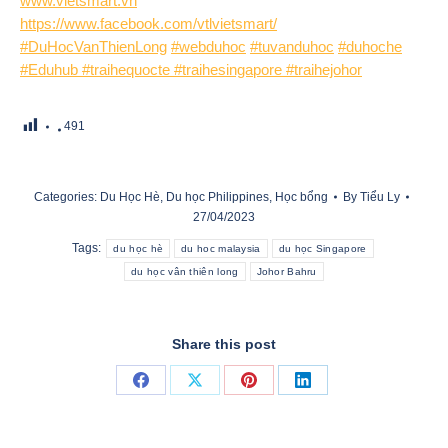
www.vietsmart.vn
https://www.facebook.com/vtlvietsmart/
#DuHocVanThienLong
#webduhoc
#tuvanduhoc
#duhoche
#Eduhub #traihequocte #traihesingapore #traihejohor
491
Categories:
Du Học Hè
,
Du học Philippines
,
Học bổng
By
Tiểu Ly
27/04/2023
Tags:
du học hè
du hoc malaysia
du học Singapore
du học vân thiên long
Johor Bahru
Share this post
Share
Share
Share
Share
on
on
on
on