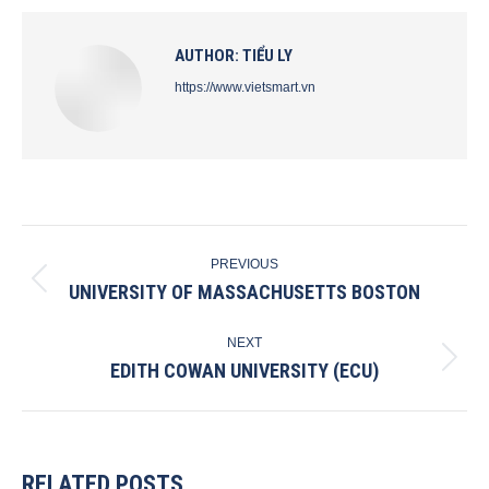
Facebook
X
Pinterest
LinkedIn
AUTHOR:
TIỂU LY
https://www.vietsmart.vn
POST
PREVIOUS
NAVIGATION
UNIVERSITY OF MASSACHUSETTS BOSTON
Previous
post:
NEXT
EDITH COWAN UNIVERSITY (ECU)
Next
post:
RELATED POSTS