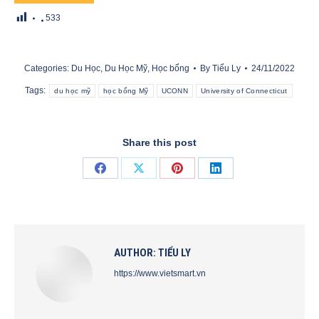
533
Categories:
Du Học
,
Du Học Mỹ
,
Học bổng
By
Tiểu Ly
24/11/2022
Tags:
du học mỹ
học bổng Mỹ
UCONN
University of Connecticut
Share this post
Share
Share
Share
Share
on
on
on
on
Facebook
X
Pinterest
LinkedIn
AUTHOR:
TIỂU LY
https://www.vietsmart.vn