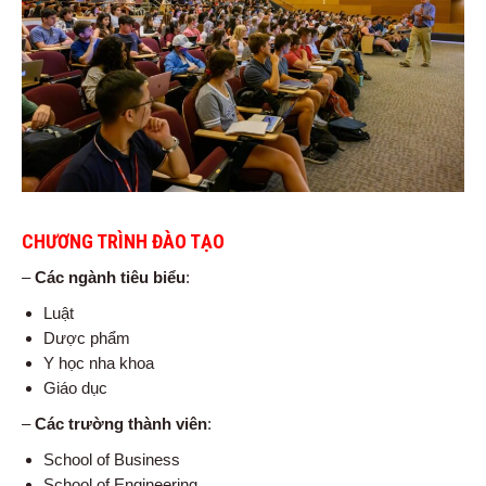
CHƯƠNG TRÌNH ĐÀO TẠO
–
Các ngành tiêu biểu
:
Luật
Dược phẩm
Y học nha khoa
Giáo dục
–
Các trường thành viên
:
School of Business
School of Engineering