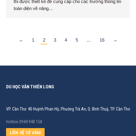
thi được thiết kế để cung cấp cho các trường thông tin
toàn diện về năng…
←
1
2
3
4
5
…
16
→
DU HỌC VÂN THIÊN LONG
VP. Cần Thơ: 40 Huỳnh Phan Hộ, Phường Trà An, Q. Bình Thuỷ, TP. Cần Thơ
Hotline 0944 948 158
LIÊN HỆ TƯ VẤN!