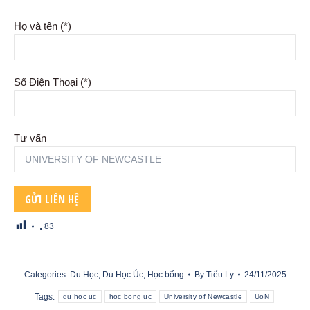
Họ và tên (*)
Số Điện Thoại (*)
Tư vấn
83
Categories:
Du Học
,
Du Học Úc
,
Học bổng
By
Tiểu Ly
24/11/2025
Tags:
du hoc uc
hoc bong uc
University of Newcastle
UoN