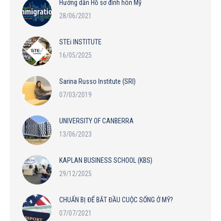
Hướng dẫn Hồ sơ đính hôn Mỹ
28/06/2021
STEi INSTITUTE
16/05/2025
Sarina Russo Institute (SRI)
07/03/2019
UNIVERSITY OF CANBERRA
13/06/2023
KAPLAN BUSINESS SCHOOL (KBS)
29/12/2025
CHUẨN BỊ ĐỂ BẮT ĐẦU CUỘC SỐNG Ở MỸ?
07/07/2021