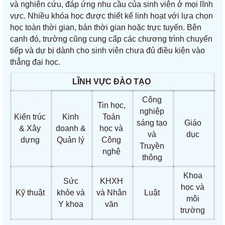
và nghiên cứu, đáp ứng nhu cầu của sinh viên ở mọi lĩnh
vực. Nhiều khóa học được thiết kế linh hoạt với lựa chọn
học toàn thời gian, bán thời gian hoặc trực tuyến. Bên
cạnh đó, trường cũng cung cấp các chương trình chuyển
tiếp và dự bị dành cho sinh viên chưa đủ điều kiện vào
thẳng đại học.
LĨNH VỰC ĐÀO TẠO
Công
Tin học,
nghiệp
Kiến trúc
Kinh
Toán
sáng tạo
Giáo
& Xây
doanh &
học và
và
dục
dựng
Quản lý
Công
Truyền
nghệ
thông
Khoa
Sức
KHXH
học và
Kỹ thuật
khỏe và
và Nhân
Luật
môi
Y khoa
văn
trường