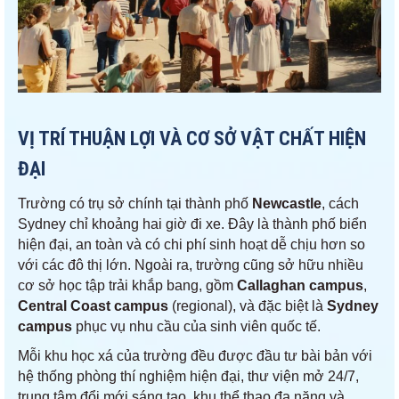
VỊ TRÍ THUẬN LỢI VÀ CƠ SỞ VẬT CHẤT HIỆN
ĐẠI
Trường có trụ sở chính tại thành phố
Newcastle
, cách
Sydney chỉ khoảng hai giờ đi xe. Đây là thành phố biển
hiện đại, an toàn và có chi phí sinh hoạt dễ chịu hơn so
với các đô thị lớn. Ngoài ra, trường cũng sở hữu nhiều
cơ sở học tập trải khắp bang, gồm
Callaghan campus
,
Central Coast campus
(regional), và đặc biệt là
Sydney
campus
phục vụ nhu cầu của sinh viên quốc tế.
Mỗi khu học xá của trường đều được đầu tư bài bản với
hệ thống phòng thí nghiệm hiện đại, thư viện mở 24/7,
trung tâm đổi mới sáng tạo, khu thể thao đa năng và