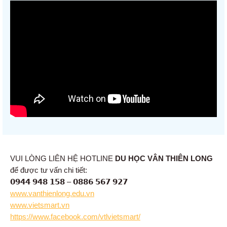
VUI LÒNG LIÊN HỆ HOTLINE
DU HỌC VÂN THIÊN LONG
để được tư vấn chi tiết:
𝟬𝟵𝟰𝟰 𝟵𝟰𝟴 𝟭𝟱𝟴 – 𝟬𝟴𝟴𝟲 𝟱𝟲𝟳 𝟵𝟮𝟳
www.vanthienlong.edu.vn
www.vietsmart.vn
https://www.facebook.com/vtlvietsmart/