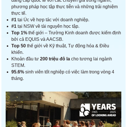
đẳng cấp quốc tế với các chuyên gia trong ngành,
phương pháp học tập thực tiễn và những trải nghiệm
thực tế.
#1
tại Úc về hợp tác với doanh nghiệp.
#1
tại NSW về tài nguyên học tập.
Top 1%
thế giới – Trường Kinh doanh được kiểm định
bởi cả EQUIS và AACSB.
Top 50
thế giới về Kỹ thuật, Tự động hóa & Điều
khiển.
Khoản đầu tư
200 triệu đô la
cho tương lai ngành
STEM.
95.6%
sinh viên tốt nghiệp có việc làm trong vòng 4
tháng.