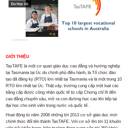
Du Học Úc
GIỚI THIỆU
TasTAFE là một cơ quan giáo dục cao đẳng và hướng nghiệp
tại Tasmania tại Úc do chính phủ điều hành, là Tổ chức đào
tạo đã đăng ký (RTO) lớn nhất tại Tasmania và là một trong 10
RTO lớn nhất tại Úc. Thật vậy, trường cung cấp một loạt các
bằng cấp được công nhận quốc tế từ cấp Chứng chỉ III đến
cao đẳng chuyên sâu, mở ra con đường học cao lên tiếp tại
đại học cho sinh viên trong nước và quốc tế.
Hoạt động từ năm 2008 những tới 2013 cơ sở giáo dục mới
chính thức đổi tên thành TasTAFE. Với cơ sở lên tới 11 khuôn
viên trải khắp bang, hiện trường đang cung cấp tới 250 khóa