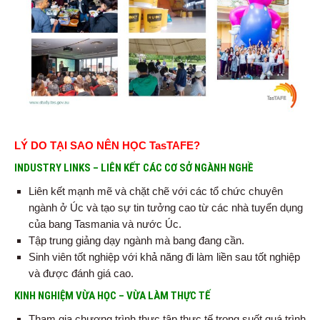
LÝ DO TẠI SAO NÊN HỌC TasTAFE?
INDUSTRY LINKS
–
LIÊN KẾT CÁC CƠ SỞ NGÀNH NGHỀ
Liên kết mạnh mẽ và chặt chẽ với các tổ chức chuyên
ngành ở Úc và tạo sự tin tưởng cao từ các nhà tuyển dụng
của bang Tasmania và nước Úc.
Tập trung giảng dạy ngành mà bang đang cần.
Sinh viên tốt nghiệp với khả năng đi làm liền sau tốt nghiệp
và được đánh giá cao.
KINH NGHIỆM VỪA HỌC
–
VỪA LÀM THỰC TẾ
Tham gia chương trình thực tập thực tế trong suốt quá trình