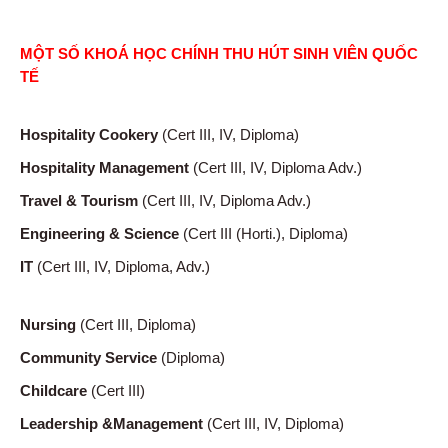
MỘT SỐ KHOÁ HỌC CHÍNH THU HÚT SINH VIÊN QUỐC
TẾ
Hospitality
Cookery
(Cert III, IV, Diploma)
Hospitality
Management
(Cert III, IV, Diploma Adv.)
Travel
& Tourism
(Cert III, IV, Diploma Adv.)
Engineering
& Science
(Cert III (Horti.), Diploma)
IT
(Cert III, IV, Diploma, Adv.)
Nursing
(Cert III, Diploma)
Community
Service
(Diploma)
Childcare
(Cert III)
Leadership
&Management
(Cert III, IV, Diploma)