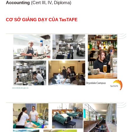
Accounting
(Cert III, IV, Diploma)
CƠ SỞ GIẢNG DẠY CỦA TasTAFE