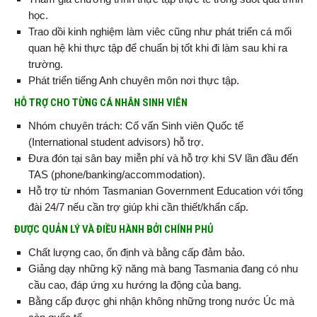
học.
Trao dồi kinh nghiệm làm viêc cũng như phát triển cá mối
quan hệ khi thực tập để chuẩn bị tốt khi đi làm sau khi ra
trường.
Phát triển tiếng Anh chuyên môn nơi thực tập.
HỖ TRỢ CHO TỪNG CÁ NHÂN SINH VIÊN
Nhóm chuyên trách: Cố vấn Sinh viên Quốc tế
(International student advisors) hỗ trợ.
Đưa đón tại sân bay miễn phí và hỗ trợ khi SV lần đầu đến
TAS (phone/banking/accommodation).
Hỗ trợ từ nhóm Tasmanian Government Education với tổng
đài 24/7 nếu cần trợ giúp khi cần thiết/khẩn cấp.
ĐƯỢC QUẢN LÝ VÀ ĐIỀU HÀNH BỞI CHÍNH PHỦ
Chất lượng cao, ổn định và bằng cấp đảm bảo.
Giảng dạy những kỹ năng mà bang Tasmania đang có nhu
cầu cao, đáp ứng xu hướng la động của bang.
Bằng cấp được ghi nhận không những trong nước Úc mà