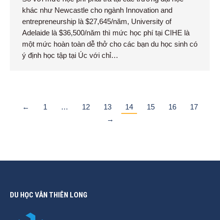
khác như Newcastle cho ngành Innovation and
entrepreneurship là $27,645/năm, University of
Adelaide là $36,500/năm thì mức học phí tại CIHE là
một mức hoàn toàn dễ thở cho các bạn du học sinh có
ý định học tập tại Úc với chỉ…
←
1
…
12
13
14
15
16
17
→
DU HỌC VÂN THIÊN LONG