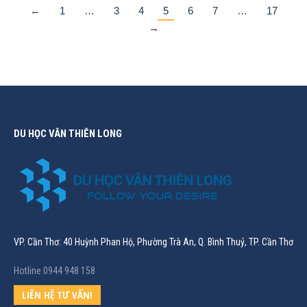
←
1
…
3
4
5
6
7
…
17
→
DU HỌC VÂN THIÊN LONG
VP. Cần Thơ: 40 Huỳnh Phan Hộ, Phường Trà An, Q. Bình Thuỷ, TP. Cần Thơ
Hotline 0944 948 158
LIÊN HỆ TƯ VẤN!