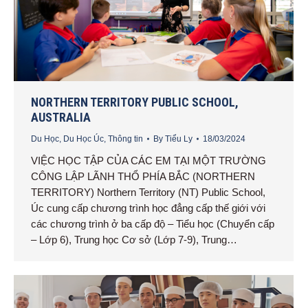
NORTHERN TERRITORY PUBLIC SCHOOL,
AUSTRALIA
Du Học
,
Du Học Úc
,
Thông tin
By
Tiểu Ly
18/03/2024
VIỆC HỌC TẬP CỦA CÁC EM TẠI MỘT TRƯỜNG
CÔNG LẬP LÃNH THỔ PHÍA BẮC (NORTHERN
TERRITORY) Northern Territory (NT) Public School,
Úc cung cấp chương trình học đẳng cấp thế giới với
các chương trình ở ba cấp độ – Tiểu học (Chuyển cấp
– Lớp 6), Trung học Cơ sở (Lớp 7-9), Trung…