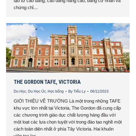
tạo từ cao đẳng, cao đẳng nâng cao, bằng cử nhân và
chứng chỉ…
THE GORDON TAFE, VICTORIA
Du Học
,
Du Học Úc
,
Học bổng
By
Tiểu Ly
06/11/2023
GIỚI THIỆU VỀ TRƯỜNG Là một trong những TAFE
khu vực lớn nhất tại Victoria, The Gordon đã cung cấp
các chương trình giáo dục chất lượng hàng đầu với
một loạt các lựa chọn tuyệt vời trong đào tạo nghề một
cách toàn diện nhất ở phía Tây Victoria. Hai khuôn
viên tọa lạc…