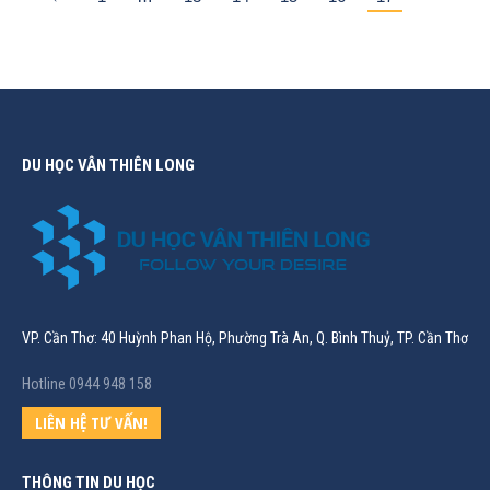
DU HỌC VÂN THIÊN LONG
VP. Cần Thơ: 40 Huỳnh Phan Hộ, Phường Trà An, Q. Bình Thuỷ, TP. Cần Thơ
Hotline 0944 948 158
LIÊN HỆ TƯ VẤN!
THÔNG TIN DU HỌC