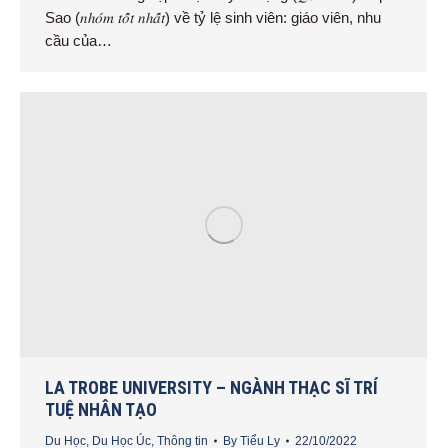
Sao (𝑛ℎ𝑜́𝑚 𝑡𝑜̂́𝑡 𝑛ℎ𝑎̂́𝑡) về tỷ lệ sinh viên: giáo viên, nhu
cầu của…
LA TROBE UNIVERSITY – NGÀNH THẠC SĨ TRÍ
TUỆ NHÂN TẠO
Du Học
,
Du Học Úc
,
Thông tin
By
Tiểu Ly
22/10/2022