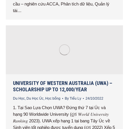
cầu – nghiên cứu ACCA, Phân tích dữ liệu, Quản lý
tài…
UNIVERSITY OF WESTERN AUSTRALIA (UWA) –
SCHOLARSHIP UP TO 12,000/YEAR
Du Học
,
Du Học Úc
,
Học bổng
By
Tiểu Ly
24/10/2022
1. Tại Sao Lựa Chọn UWA? Đứng thứ 7 tại Úc và
hạng 90 Worldwide University (𝑄𝑆 𝑊𝑜𝑟𝑙𝑑 𝑈𝑛𝑖𝑣𝑒𝑟𝑠𝑖𝑡𝑦
𝑅𝑎𝑛𝑘𝑖𝑛𝑔 2023). UWA xếp hạng 1 tại bang Tây Úc về
Sinh viên tốt nghiệp được tuyển dụng (𝑄𝑆 2022) Xếp 5