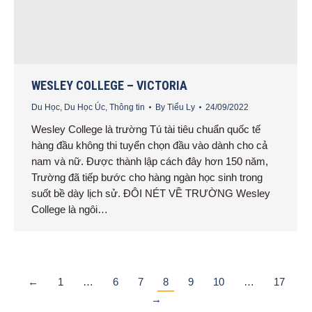
WESLEY COLLEGE – VICTORIA
Du Học
,
Du Học Úc
,
Thông tin
By
Tiểu Ly
24/09/2022
Wesley College là trường Tú tài tiêu chuẩn quốc tế
hàng đầu không thi tuyển chọn đầu vào dành cho cả
nam và nữ. Được thành lập cách đây hơn 150 năm,
Trường đã tiếp bước cho hàng ngàn học sinh trong
suốt bề dày lịch sử. ĐÔI NÉT VỀ TRƯỜNG Wesley
College là ngôi…
←
1
…
6
7
8
9
10
…
17
→