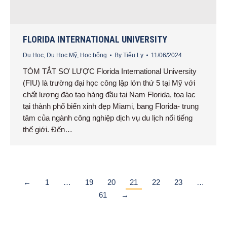
FLORIDA INTERNATIONAL UNIVERSITY
Du Học
,
Du Học Mỹ
,
Học bổng
By
Tiểu Ly
11/06/2024
TÓM TẮT SƠ LƯỢC Florida International University
(FIU) là trường đại học công lập lớn thứ 5 tại Mỹ với
chất lượng đào tạo hàng đầu tại Nam Florida, tọa lạc
tại thành phố biển xinh đẹp Miami, bang Florida- trung
tâm của ngành công nghiệp dịch vụ du lịch nổi tiếng
thế giới. Đến…
←
1
…
19
20
21
22
23
…
61
→