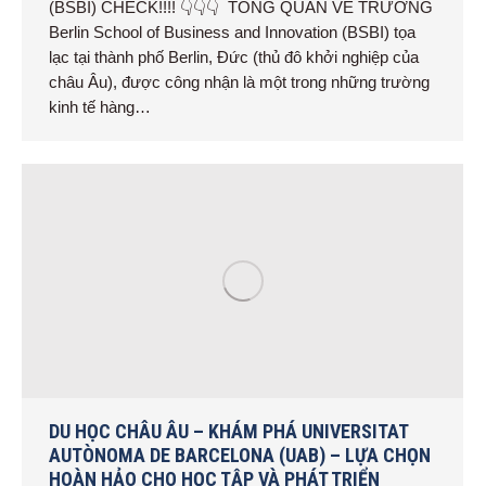
(BSBI) CHECK!!!! 👇👇👇 TỔNG QUAN VỀ TRƯỜNG
Berlin School of Business and Innovation (BSBI) tọa
lạc tại thành phố Berlin, Đức (thủ đô khởi nghiệp của
châu Âu), được công nhận là một trong những trường
kinh tế hàng…
DU HỌC CHÂU ÂU – KHÁM PHÁ UNIVERSITAT
AUTÒNOMA DE BARCELONA (UAB) – LỰA CHỌN
HOÀN HẢO CHO HỌC TẬP VÀ PHÁT TRIỂN