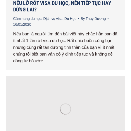
NẾU LỠ RỚT VISA DU HỌC, NÊN TIẾP TỤC HAY
DỪNG LẠI?
Cẩm nang du học
,
Dịch vụ visa
,
Du Học
By
Thùy Dương
16/01/2020
Nếu bạn là người tìm đến bài viết này chắc hẳn bạn đã
ít nhất 1 lần rớt visa du học. Rất chia buồn cùng bạn
nhưng cũng rất tán dương tinh thần của bạn vì ít nhất
chúng tôi biết bạn vẫn có ý định tiếp tục và không dễ
dàng từ bỏ ước…