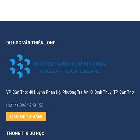
DU HỌC VÂN THIÊN LONG
VP. Cần Thơ: 40 Huỳnh Phan Hộ, Phường Trà An, Q. Bình Thuỷ, TP. Cần Thơ
Hotline 0944 948 158
LIÊN HỆ TƯ VẤN!
THÔNG TIN DU HỌC