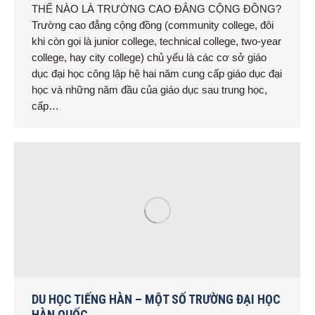
THẾ NÀO LÀ TRƯỜNG CAO ĐẲNG CỘNG ĐỒNG?
Trường cao đẳng cộng đồng (community college, đôi
khi còn gọi là junior college, technical college, two-year
college, hay city college) chủ yếu là các cơ sở giáo
dục đại học công lập hệ hai năm cung cấp giáo dục đại
học và những năm đầu của giáo dục sau trung học,
cấp…
DU HỌC TIẾNG HÀN – MỘT SỐ TRƯỜNG ĐẠI HỌC
HÀN QUỐC