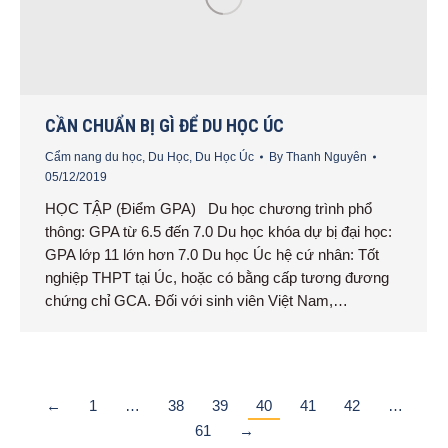
CẦN CHUẨN BỊ GÌ ĐỂ DU HỌC ÚC
Cẩm nang du học
,
Du Học
,
Du Học Úc
By
Thanh Nguyên
05/12/2019
HỌC TẬP (Điểm GPA) Du học chương trình phổ
thông: GPA từ 6.5 đến 7.0 Du học khóa dự bị đại học:
GPA lớp 11 lớn hơn 7.0 Du học Úc hệ cứ nhân: Tốt
nghiệp THPT tại Úc, hoặc có bằng cấp tương đương
chứng chỉ GCA. Đối với sinh viên Việt Nam,…
←
1
…
38
39
40
41
42
…
61
→