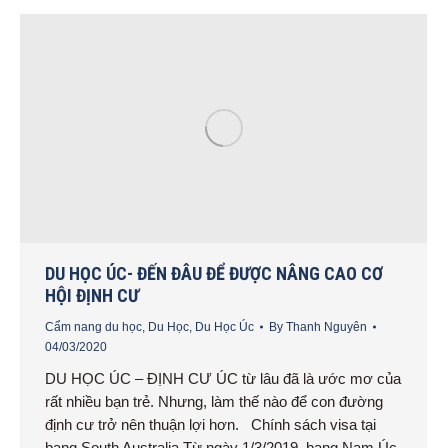
DU HỌC ÚC- ĐẾN ĐÂU ĐỂ ĐƯỢC NÂNG CAO CƠ
HỘI ĐỊNH CƯ
Cẩm nang du học
,
Du Học
,
Du Học Úc
By
Thanh Nguyên
04/03/2020
DU HỌC ÚC – ĐỊNH CƯ ÚC từ lâu đã là ước mơ của
rất nhiều bạn trẻ. Nhưng, làm thế nào để con đường
định cư trở nên thuận lợi hơn. Chính sách visa tại
bang South Australia Từ ngày 1/3/2019, bang Nam Úc