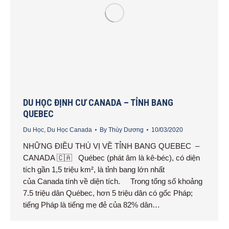
DU HỌC ĐỊNH CƯ CANADA – TỈNH BANG
QUEBEC
Du Học
,
Du Học Canada
By
Thùy Dương
10/03/2020
NHỮNG ĐIỀU THÚ VỊ VỀ TỈNH BANG QUEBEC –
CANADA 🇨🇦 Québec (phát âm là kê-béc), có diện
tích gần 1,5 triệu km², là tỉnh bang lớn nhất
của Canada tính về diện tích. Trong tổng số khoảng
7.5 triệu dân Québec, hơn 5 triệu dân có gốc Pháp;
tiếng Pháp là tiếng mẹ đẻ của 82% dân…