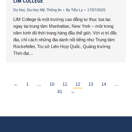
LIM COLLEGE
Du Học
,
Du Học Mỹ
,
Thông tin
By
Tiểu Ly
17/07/2025
LIM College là một trường cao đẳng tư thục tọa lạc
ngay tại trung tâm Manhattan, New York – một trong
năm kinh đô thời trang hàng đầu thế giới. Với vị trí đắc
địa, chỉ cách những địa danh nổi tiếng như Trung tâm
Rockefeller, Trụ sở Liên Hợp Quốc, Quảng trường
Thời đại…
←
1
…
10
11
12
13
14
…
61
→