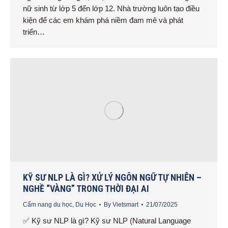
nữ sinh từ lớp 5 đến lớp 12. Nhà trường luôn tạo điều
kiện để các em khám phá niềm đam mê và phát
triển…
KỸ SƯ NLP LÀ GÌ? XỬ LÝ NGÔN NGỮ TỰ NHIÊN –
NGHỀ “VÀNG” TRONG THỜI ĐẠI AI
Cẩm nang du học
,
Du Học
By
Vietsmart
21/07/2025
✅ Kỹ sư NLP là gì? Kỹ sư NLP (Natural Language