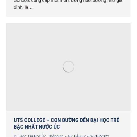
Schools cung cấp một môi trường nuôi dưỡng như gia
đình, là…
UTS COLLEGE – CON ĐƯỜNG ĐẾN ĐẠI HỌC TRẺ
BẬC NHẤT NƯỚC ÚC
Du Học
,
Du Học Úc
,
Thông tin
By
Tiểu Ly
26/10/2022