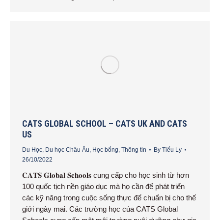
CATS GLOBAL SCHOOL – CATS UK AND CATS
US
Du Học
,
Du học Châu Âu
,
Học bổng
,
Thông tin
By
Tiểu Ly
26/10/2022
𝐂𝐀𝐓𝐒 𝐆𝐥𝐨𝐛𝐚𝐥 𝐒𝐜𝐡𝐨𝐨𝐥𝐬 cung cấp cho học sinh từ hơn
100 quốc tịch nền giáo dục mà họ cần để phát triển
các kỹ năng trong cuộc sống thực để chuẩn bị cho thế
giới ngày mai. Các trường học của CATS Global