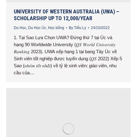
UNIVERSITY OF WESTERN AUSTRALIA (UWA) –
SCHOLARSHIP UP TO 12,000/YEAR
Du Học
,
Du Học Úc
,
Học bổng
By
Tiểu Ly
24/10/2022
1. Tại Sao Lựa Chọn UWA? Đứng thứ 7 tại Úc và
hạng 90 Worldwide University (𝑄𝑆 𝑊𝑜𝑟𝑙𝑑 𝑈𝑛𝑖𝑣𝑒𝑟𝑠𝑖𝑡𝑦
𝑅𝑎𝑛𝑘𝑖𝑛𝑔 2023). UWA xếp hạng 1 tại bang Tây Úc về
Sinh viên tốt nghiệp được tuyển dụng (𝑄𝑆 2022) Xếp 5
Sao (𝑛ℎ𝑜́𝑚 𝑡𝑜̂́𝑡 𝑛ℎ𝑎̂́𝑡) về tỷ lệ sinh viên: giáo viên, nhu
cầu của…