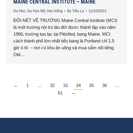
MAINE CENTRAL INSTITUTE – MAINE
Du Học
,
Du Học Mỹ
,
Học bổng
By
Tiểu Ly
11/10/2022
ĐÔI NÉT VỀ TRƯỜNG Maine Central Institute (MCI)
là một trường nội trú lâu đời được thành lập vào năm
1966, trường tọa lạc tại Pittsfied, bang Maine. MCI
cách thành phố lớn nhất tiểu bang là Portland chỉ 1.5
giờ ô tô – nơi có khu ăn uống và mua sắm nổi tiếng
Old…
←
1
…
32
33
34
35
36
…
61
→