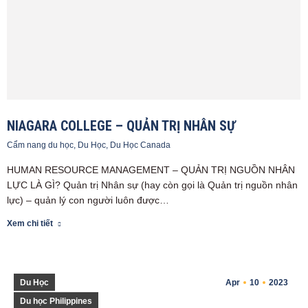
NIAGARA COLLEGE – QUẢN TRỊ NHÂN SỰ
Cẩm nang du học
,
Du Học
,
Du Học Canada
HUMAN RESOURCE MANAGEMENT – QUẢN TRỊ NGUỒN NHÂN
LỰC LÀ GÌ? Quản trị Nhân sự (hay còn gọi là Quản trị nguồn nhân
lực) – quản lý con người luôn được…
Xem chi tiết
Du Học
Apr
10
2023
Du học Philippines