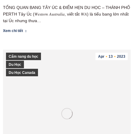
TỔNG QUAN BANG TÂY ÚC & ĐIỂM HẸN DU HỌC – THÀNH PHỐ
PERTH Tây Úc (𝑊𝑒𝑠𝑡𝑒𝑟𝑛 𝐴𝑢𝑠𝑡𝑟𝑎𝑙𝑖𝑎, viết tắt 𝑊𝐴) là tiểu bang lớn nhất
tại Úc nhưng thưa…
Xem chi tiết
Cẩm nang du học
Apr
13
2023
Du Học
Du Học Canada