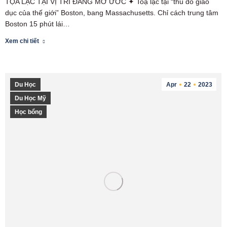
TỌA LẠC TẠI VỊ TRÍ ĐÁNG MƠ ƯỚC ✦ Toạ lạc tại “thủ đô giáo
dục của thế giới” Boston, bang Massachusetts. Chỉ cách trung tâm
Boston 15 phút lái…
Xem chi tiết
Du Học
Apr
22
2023
Du Học Mỹ
Học bổng