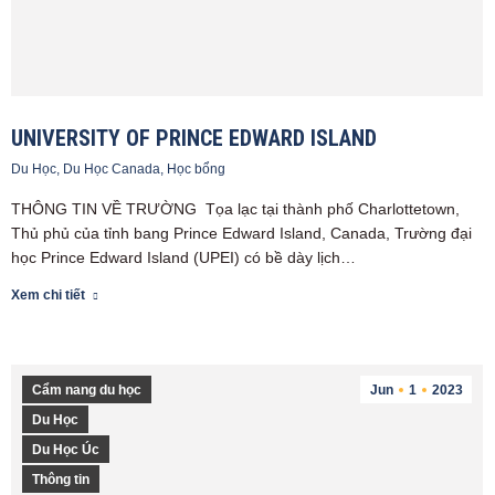
UNIVERSITY OF PRINCE EDWARD ISLAND
Du Học
,
Du Học Canada
,
Học bổng
THÔNG TIN VỀ TRƯỜNG Tọa lạc tại thành phố Charlottetown,
Thủ phủ của tỉnh bang Prince Edward Island, Canada, Trường đại
học Prince Edward Island (UPEI) có bề dày lịch…
Xem chi tiết
Cẩm nang du học
Jun
1
2023
Du Học
Du Học Úc
Thông tin