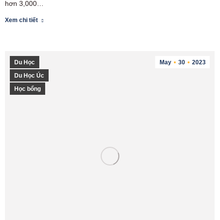
hơn 3,000…
Xem chi tiết
Du Học
May
30
2023
Du Học Úc
Học bổng