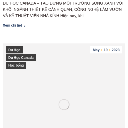
DU HỌC CANADA – TẠO DỰNG MÔI TRƯỜNG SỐNG XANH VỚI
KHỐI NGÀNH THIẾT KẾ CẢNH QUAN, CÔNG NGHỆ LÀM VƯỜN
VÀ KỸ THUẬT VIÊN NHÀ KÍNH Hiện nay, khi…
Xem chi tiết
Du Học
May
19
2023
Du Học Canada
Học bổng