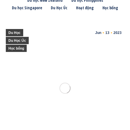
Du học New Zealand
Du học Philippines
Du học Singapore
Du Học Úc
Hoạt động
Học bổng
Du Học
Jun
13
2023
Du Học Úc
Học bổng