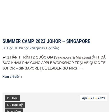
SUMMER CAMP 2023 JOHOR – SINGAPORE
Du Học Hè
,
Du học Philippines
,
Học bổng
🛩️ 1 HÀNH TRÌNH 2 QUỐC GIA (Singapore & Malaysia) ✋ THOẢ
SỨC KHÁM PHÁ CÙNG APPLE WORKSHOP TRẠI HÈ QUỐC TẾ
JOHOR – SINGAPORE | BE LEADER GO FIRST…
Xem chi tiết
Du Học
Apr
27
2023
Du Học Mỹ
Học bổng