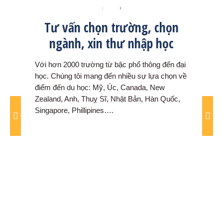
Tư vấn chọn trường, chọn
Sắp
ngành, xin thư nhập học
v
đổi
hơn
Với hơn 2000 trường từ bậc phổ thông đến đại
Chúng 
 và
học. Chúng tôi mang đến nhiều sự lựa chọn về
sắp x
điểm đến du học: Mỹ, Úc, Canada, New
học si
Zealand, Anh, Thuỵ Sĩ, Nhật Bản, Hàn Quốc,
chọn 
Singapore, Phillipines….
trườn