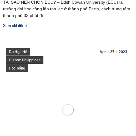
TẠI SAO NÊN CHỌN ECU? – Edith Cowan University (ECU) là
trường đại học công lập toạ lạc ở thành phố Perth, cách trung tâm
thành phố 33 phút đi…
Xem chi tiết
Du Học Hè
Apr
27
2023
Du học Philippines
Học bổng