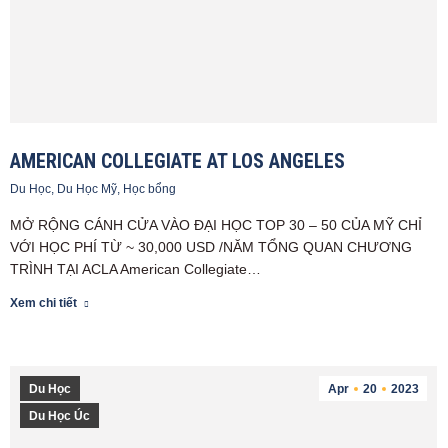
AMERICAN COLLEGIATE AT LOS ANGELES
Du Học
,
Du Học Mỹ
,
Học bổng
MỞ RỘNG CÁNH CỬA VÀO ĐẠI HỌC TOP 30 – 50 CỦA MỸ CHỈ
VỚI HỌC PHÍ TỪ ~ 30,000 USD /NĂM TỔNG QUAN CHƯƠNG
TRÌNH TẠI ACLA American Collegiate…
Xem chi tiết
Du Học
Apr
20
2023
Du Học Úc