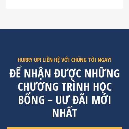
HURRY UP! LIÊN HỆ VỚI CHÚNG TÔI NGAY!
ĐỂ NHẬN ĐƯỢC NHỮNG
CHƯƠNG TRÌNH HỌC
BỔNG – UƯ ĐÃI MỚI
NHẤT