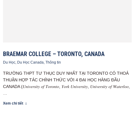
BRAEMAR COLLEGE – TORONTO, CANADA
Du Học
,
Du Học Canada
,
Thông tin
TRƯỜNG THPT TƯ THỤC DUY NHẤT TẠI TORONTO CÓ THOẢ
THUẬN HỢP TÁC CHÍNH THỨC VỚI 4 ĐẠI HỌC HÀNG ĐẦU
CANADA (𝑈𝑛𝑖𝑣𝑒𝑟𝑠𝑖𝑡𝑦 𝑜𝑓 𝑇𝑜𝑟𝑜𝑛𝑡𝑜, 𝑌𝑜𝑟𝑘 𝑈𝑛𝑖𝑣𝑒𝑟𝑠𝑖𝑡𝑦, 𝑈𝑛𝑖𝑣𝑒𝑟𝑠𝑖𝑡𝑦 𝑜𝑓 𝑊𝑎𝑡𝑒𝑟𝑙𝑜𝑜,
…
Xem chi tiết