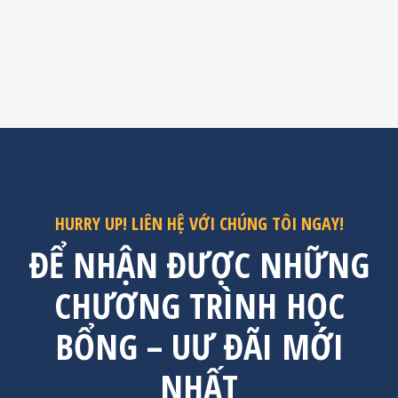
HURRY UP! LIÊN HỆ VỚI CHÚNG TÔI NGAY!
ĐỂ NHẬN ĐƯỢC NHỮNG
CHƯƠNG TRÌNH HỌC
BỔNG – UƯ ĐÃI MỚI
NHẤT