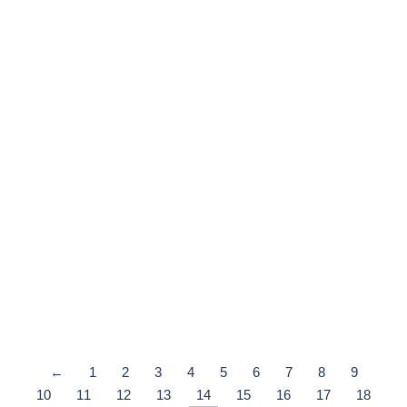
CLEVELAND STATE UNIVERSITY
Du Học
,
Du Học Mỹ
,
Học bổng
TÓM TẮT SƠ LƯỢC Cleveland State University (CSU) là
trường đại học nghiên cứu công lập với 10 chuyên khoa đào
tạo 175 chuyên ngành khác nhau. Nhận biết tầm…
Xem chi tiết
←
1
2
3
4
5
6
7
8
9
10
11
12
13
14
15
16
17
18