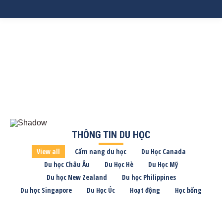
THÔNG TIN DU HỌC
View all
Cẩm nang du học
Du Học Canada
Du học Châu Âu
Du Học Hè
Du Học Mỹ
Du học New Zealand
Du học Philippines
Du học Singapore
Du Học Úc
Hoạt động
Học bổng