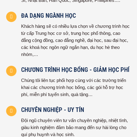
Sĩ, Nhật Bản, Hàn Quốc, Singapore, Phillipines….
ĐA DẠNG NGÀNH HỌC
Khách hàng sẽ có nhiều lựa chọn về chương trình học
từ cấp Trung học cơ sở, trung học phổ thông, cao
đẳng cộng đồng, cao đẳng nghề, đại học, sau đại học,
các khoá học ngôn ngữ ngắn hạn, du học hè theo
nhóm,…
CHƯƠNG TRÌNH HỌC BỔNG - GIẢM HỌC PHÍ
Chúng tôi liên tục phối hợp cùng với các trường triển
khai các chương trình học bổng, các gói hỗ trợ học
phí, miễn phí tuyển sinh, quà tặng…
CHUYÊN NGHIỆP - UY TÍN
Đội ngũ chuyên viên tư vấn chuyên nghiệp, nhiệt tình,
giàu kinh nghiệm đảm bảo mang đến sự hài lòng cho
quí phụ huynh và học sinh.