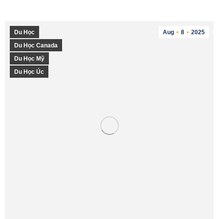
Du Học
Aug
8
2025
Du Học Canada
Du Học Mỹ
Du Học Úc