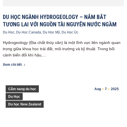
DU HỌC NGÀNH HYDROGEOLOGY – NẮM BẮT
TƯƠNG LAI VỚI NGUỒN TÀI NGUYÊN NƯỚC NGẦM
Du Học
,
Du Học Canada
,
Du Học Mỹ
,
Du Học Úc
Hydrogeology (Địa chất thủy văn) là một lĩnh vực liên ngành quan
trọng giữa khoa học trái đất, môi trường và kỹ thuật. Trong bối
cảnh biến đổi khí hậu,…
Xem chi tiết
Cẩm nang du học
Aug
7
2025
Du Học
Du học New Zealand