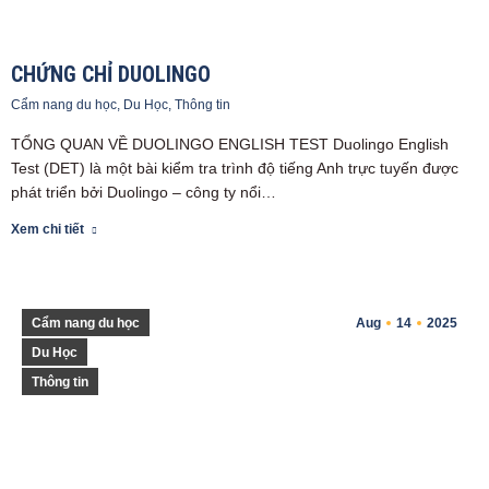
CHỨNG CHỈ DUOLINGO
Cẩm nang du học
,
Du Học
,
Thông tin
TỔNG QUAN VỀ DUOLINGO ENGLISH TEST Duolingo English
Test (DET) là một bài kiểm tra trình độ tiếng Anh trực tuyến được
phát triển bởi Duolingo – công ty nổi…
Xem chi tiết
Cẩm nang du học
Aug
14
2025
Du Học
Thông tin