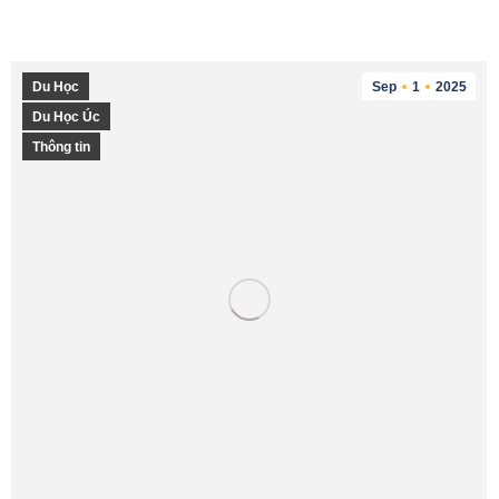
Du Học
Sep
1
2025
Du Học Úc
Thông tin