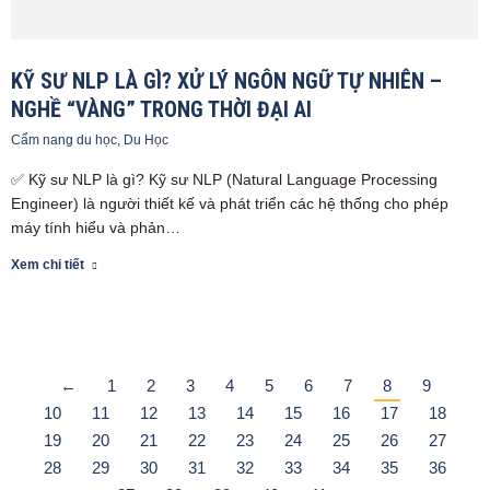
KỸ SƯ NLP LÀ GÌ? XỬ LÝ NGÔN NGỮ TỰ NHIÊN –
NGHỀ “VÀNG” TRONG THỜI ĐẠI AI
Cẩm nang du học
,
Du Học
✅ Kỹ sư NLP là gì? Kỹ sư NLP (Natural Language Processing
Engineer) là người thiết kế và phát triển các hệ thống cho phép
máy tính hiểu và phản…
Xem chi tiết
←
1
2
3
4
5
6
7
8
9
10
11
12
13
14
15
16
17
18
19
20
21
22
23
24
25
26
27
28
29
30
31
32
33
34
35
36