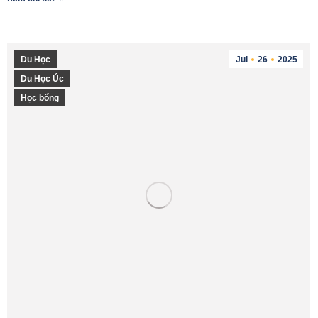
Du Học
Jul
26
2025
Du Học Úc
Học bổng