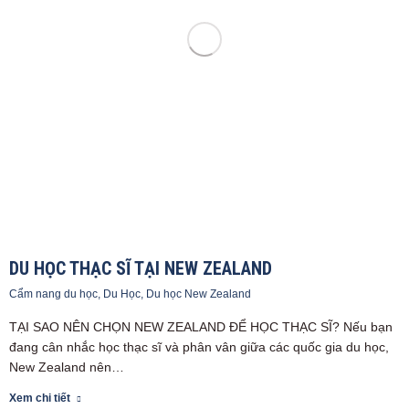
DU HỌC THẠC SĨ TẠI NEW ZEALAND
Cẩm nang du học
,
Du Học
,
Du học New Zealand
TẠI SAO NÊN CHỌN NEW ZEALAND ĐỂ HỌC THẠC SĨ? Nếu bạn
đang cân nhắc học thạc sĩ và phân vân giữa các quốc gia du học,
New Zealand nên…
Xem chi tiết