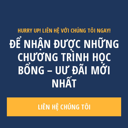
HURRY UP! LIÊN HỆ VỚI CHÚNG TÔI NGAY!
ĐỂ NHẬN ĐƯỢC NHỮNG
CHƯƠNG TRÌNH HỌC
BỔNG – UƯ ĐÃI MỚI
NHẤT
LIÊN HỆ CHÚNG TÔI