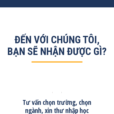
ĐẾN VỚI CHÚNG TÔI,
BẠN SẼ NHẬN ĐƯỢC GÌ?
Tư vấn chọn trường, chọn
Sắp
ngành, xin thư nhập học
v
đổi