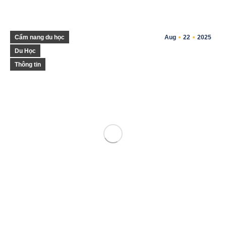
Cẩm nang du học
Aug
22
2025
Du Học
Thông tin