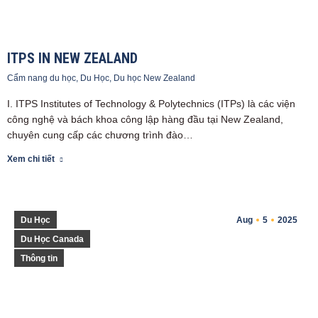
ITPS IN NEW ZEALAND
Cẩm nang du học
,
Du Học
,
Du học New Zealand
I. ITPS Institutes of Technology & Polytechnics (ITPs) là các viện
công nghệ và bách khoa công lập hàng đầu tại New Zealand,
chuyên cung cấp các chương trình đào…
Xem chi tiết
Du Học
Aug
5
2025
Du Học Canada
Thông tin