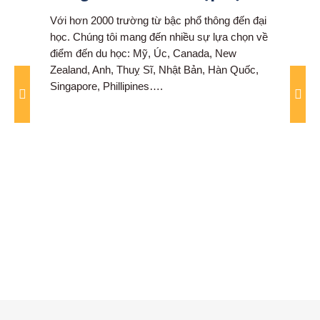
hơn
Với hơn 2000 trường từ bậc phổ thông đến đại
Chúng 
 và
học. Chúng tôi mang đến nhiều sự lựa chọn về
sắp x
điểm đến du học: Mỹ, Úc, Canada, New
học si
Zealand, Anh, Thuỵ Sĩ, Nhật Bản, Hàn Quốc,
chọn 
Singapore, Phillipines….
trườn